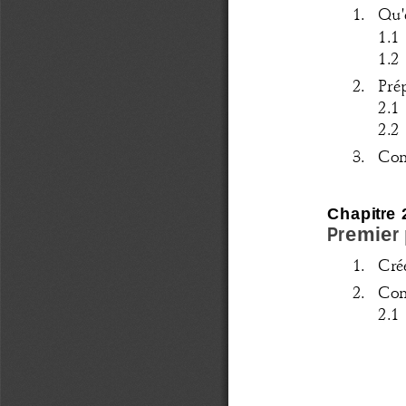
1.   Qu
1.1
1.2 
2.   Prépa
2.1 
2.2  
3.   C
Chapitre 
Premier
1.   Crée
2.   Comp
2.1  