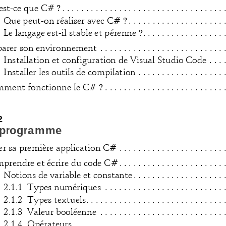
'est-ce que C#
. . . . . . . . . . . . . . . . . . . . . . . . . . . . . . . . . . 
?
   Que peut-on réaliser avec C#
. . . . . . . . . . . . . . . . . . . .
?
  Le langage est-il stable et pérenne
. . . . . . . . . . . . . . . . .
?
rer son environnement  . . . . . . . . . . . . . . . . . . . . . . . . . . . 
  Installation et configuration de Vi
sual Studio Code  . . . . .
 Installer les outils de compilation . . . . . . . . . . . . . . . . . . . 
omment fonctionne le C#
. . . . . . . . . . . . . . . . . . . . . . . . .
?
2
 programme
r sa première application C# . . . . . . . . . . . . . . . . . . . . . . . 
rendre et écrire du code C# . . . . . . . . . . . . . . . . . . . . . . . 
 Notions de variable et constante . . . . . . . . . . . . . . . . . . . . 
2.1.1  Types numériques  . . . . . . . . . . . . . . . . . . . . . . . . . .
2.1.2  Types textuels. . . . . . . . . . . . . . . . . . . . . . . . . . . . . .
2.1.3  Valeur booléenne  . . . . . . . . . . . . . . . . . . . . . . . . . . .
2.1.4  Opérateurs  . . . . . . . . . . . . . . . . . . . . . . . . . . . . . . . .