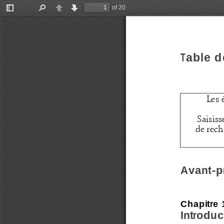
of 20
Toggle
Find
Previous
Next
Sidebar
Table d
Les 
Saisiss
de rech
Avant-p
Chapitre 
Introduc