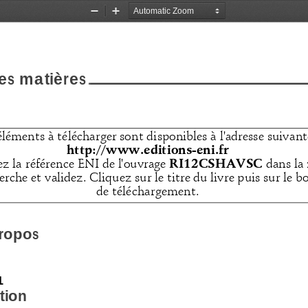
Zoom
Zoom
Out
In
es matières
éléments à télécharger sont di
sponibles à l'adresse suivant
http://www.editions-eni.fr
RI12CSHAVSC
ez la référence ENI de l'ouvrage 
 dans la
erche et validez. Cliquez sur le
 titre du livre puis sur le 
de téléchargement.
ropos
1
tion