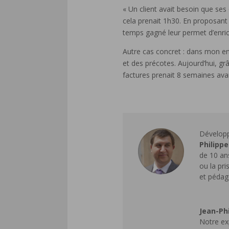
« Un client avait besoin que ses
cela prenait 1h30. En proposant 
temps gagné leur permet d’enrich
Autre cas concret : dans mon ent
et des précotes. Aujourd’hui, gr
factures prenait 8 semaines av
Développ
Philipp
de 10 ans
ou la pr
et pédag
Jean-Ph
Notre ex