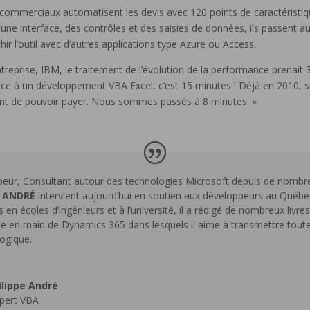
 commerciaux automatisent les devis avec 120 points de caractéristique
une interface, des contrôles et des saisies de données, ils passent a
ir l’outil avec d’autres applications type Azure ou Access.
reprise, IBM, le traitement de l’évolution de la performance prenait 3
âce à un développement VBA Excel, c’est 15 minutes ! Déjà en 2010, su
ant de pouvoir payer. Nous sommes passés à 8 minutes. »
eur, Consultant autour des technologies Microsoft depuis de nomb
e ANDRÉ
intervient aujourd’hui en soutien aux développeurs au Québe
 en écoles d’ingénieurs et à l’université, il a rédigé de nombreux liv
ise en main de Dynamics 365 dans lesquels il aime à transmettre tout
ogique.
ilippe André
pert VBA