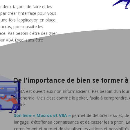
 a deux façons de faire et les
r créer l’interface pour vous
ne fois l’application en place,
acros, pour ensuite les
ace. Pas besoin d’être designer
ur VBA Excel sans être
De l’importance de bien se former à
« VBA est ouvert aux non-informaticiens. Pas besoin d’un lou
autonomie. Mais c’est comme le poker, facile à comprendre, du
André.
Son livre « Macros et VBA »
permet de déflorer le sujet, de 
langage, d’étoffer sa connaissance et de casser les a priori. La
complément et permet de visualiser les actions et possibilités