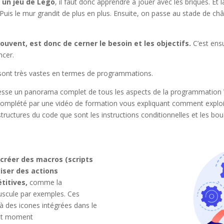
 un jeu de Lego
, il faut donc apprendre à jouer avec les briques. Et 
Puis le mur grandit de plus en plus. Ensuite, on passe au stade de châ
vent, est donc de cerner le besoin et les objectifs.
C’est ensu
cer.
és sont très vastes en termes de programmations.
esse un panorama complet de tous les aspects de la programmation 
 complété par une vidéo de formation vous expliquant comment exploit
structures du code que sont les instructions conditionnelles et les bou
 créer des macros (scripts
iser des actions
titives,
comme la
uscule par exemples. Ces
 des icones intégrées dans le
out moment