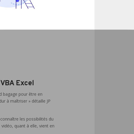
 VBA Excel
rd bagage pour être en
r à maîtriser » détaille JP
connaître les possibilités du
 vidéo, quant à elle, vient en
.