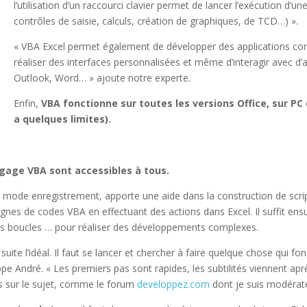
l’utilisation d’un raccourci clavier permet de lancer l’exécution d’u
contrôles de saisie, calculs, création de graphiques, de TCD…) ».
« VBA Excel permet également de développer des applications co
réaliser des interfaces personnalisées et même d’interagir avec d
Outlook, Word… » ajoute notre experte.
Enfin,
VBA fonctionne sur toutes les versions Office, sur P
a quelques limites).
ngage VBA sont accessibles à tous.
ode enregistrement, apporte une aide dans la construction de script 
nes de codes VBA en effectuant des actions dans Excel. Il suffit ens
des boucles … pour réaliser des développements complexes.
 suite l’idéal. Il faut se lancer et chercher à faire quelque chose qui fo
ppe André. « Les premiers pas sont rapides, les subtilités viennent apr
ures sur le sujet, comme le forum
developpez.com
dont je suis modérateu