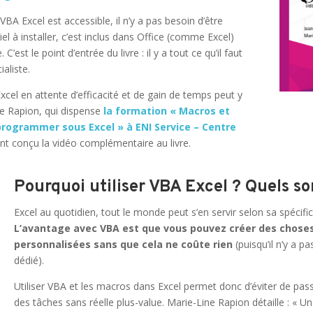
BA Excel est accessible, il n’y a pas besoin d’être
iel à installer, c’est inclus dans Office (comme Excel)
C’est le point d’entrée du livre : il y a tout ce qu’il faut
ialiste.
xcel en attente d’efficacité et de gain de temps peut y
ne Rapion, qui dispense
la formation « Macros et
rogrammer sous Excel » à ENI Service – Centre
nt conçu la vidéo complémentaire au livre.
Pourquoi utiliser VBA Excel ? Quels so
Excel au quotidien, tout le monde peut s’en servir selon sa spécifi
L’avantage avec VBA est que vous pouvez créer des choses
personnalisées sans que cela ne coûte rien
(puisqu’il n’y a pa
dédié).
Utiliser VBA et les macros dans Excel permet donc d’éviter de pass
des tâches sans réelle plus-value. Marie-Line Rapion détaille : « U