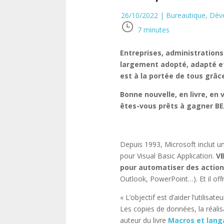
26/10/2022
|
Bureautique
,
Dév
7
minutes
Entreprises, administrations 
largement adopté, adapté et 
est à la portée de tous grâc
Bonne nouvelle, en livre, en
êtes-vous prêts à gagner B
Depuis 1993, Microsoft inclut un
pour Visual Basic Application.
VB
pour automatiser des actions
Outlook, PowerPoint…). Et il offre
« L’objectif est d’aider l’utilis
Les copies de données, la réalis
auteur du livre
Macros et lang