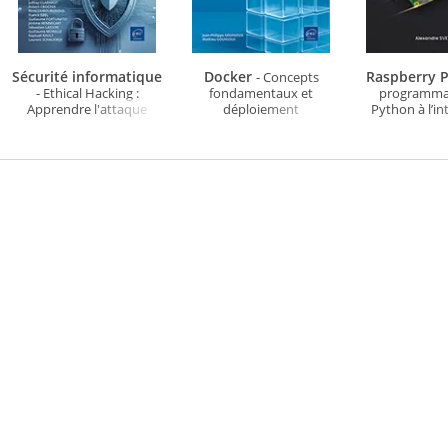
Sécurité informatique
Docker
Raspberry P
- Concepts
- Ethical Hacking :
fondamentaux et
programma
Apprendre l'attaque
déploiement
Python à l’in
pour mieux se défendre
d'applications conçues
artificielle po
(7e édition)
en services (3e édition)
d'ima