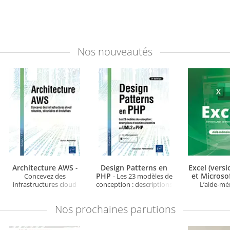
Nos
nouveautés
Architecture AWS
Design Patterns en
Excel (vers
-
PHP
et Microso
Concevez des
- Les 23 modèles de
infrastructures cloud
conception : descriptions
L’aide-m
robustes, sécurisées et
et solutions illustrées en
évolutives
UML2 et PHP (3e édition)
Nos
prochaines parutions