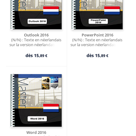
Outlook 2016
PowerPoint 2016
(N/N) : Texte en néerlandais
(N/N) : Texte en néerlandais
sur la version néerlandaise du
sur la version néerlandaise du
logiciel
logiciel
dès
15,
dès
15,
89 €
89 €
Word 2016