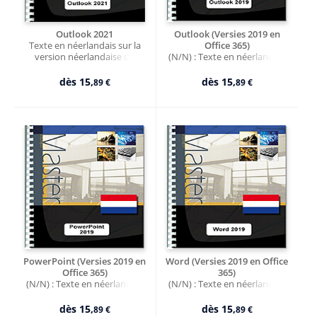
Outlook 2021
Outlook (Versies 2019 en
Texte en néerlandais sur la
Office 365)
version néerlandaise du
(N/N) : Texte en néerlandais
logiciel
sur la version néerlandaise du
logiciel
dès
15,
dès
15,
89 €
89 €
PowerPoint (Versies 2019 en
Word (Versies 2019 en Office
Office 365)
365)
(N/N) : Texte en néerlandais
(N/N) : Texte en néerlandais
sur la version néerlandaise du
sur la version néerlandaise du
logiciel
logiciel
dès
15,
dès
15,
89 €
89 €