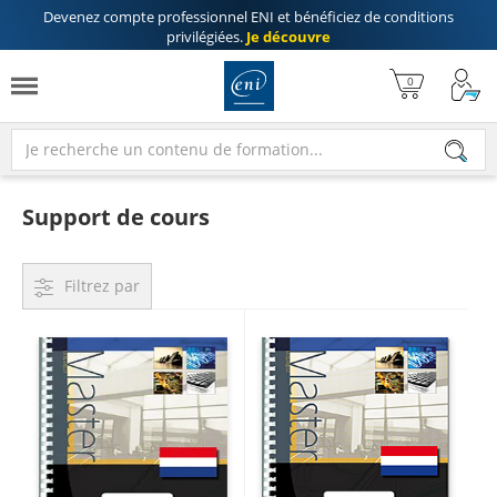
Devenez compte professionnel ENI
et bénéficiez de
conditions
privilégiées
.
Je découvre
Support de cours
Filtrez par