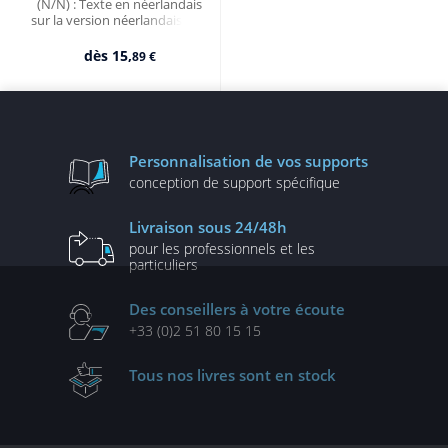
(N/N) : Texte en néerlandais
sur la version néerlandaise du
logiciel
dès
15,
89 €
Personnalisation
de vos supports
conception de
support spécifique
Livraison
sous 24/48h
pour les professionnels
et les
particuliers
Des conseillers
à votre écoute
+33 (0)2 51 80 15 15
Tous nos livres
sont en stock