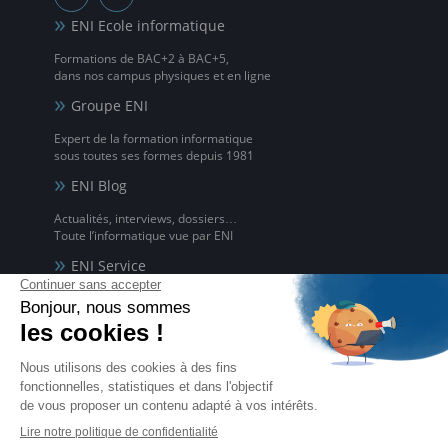
ENI Ecole informatique
Formations de BAC+2 à BAC+5,
dans nos campus physiques et en ligne
Groupe ENI
Expert de la formation informatique
sous toutes ses formes depuis 1981
ENI Blog
Actualités, interviews, dossiers…
Toute l’informatique vue par ENI
ENI Service
Formations avec formateur à l'informatique,
à distance ou en présentiel
ENI elearning
La solution de formation à l'informatique en ligne,
disponible en 5 langues
Certifications ENI