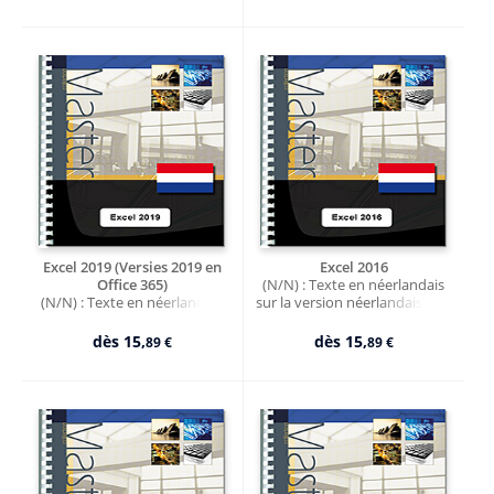
Excel 2019 (Versies 2019 en
Excel 2016
Office 365)
(N/N) : Texte en néerlandais
(N/N) : Texte en néerlandais
sur la version néerlandaise du
sur la version néerlandaise du
logiciel
logiciel
dès
15,
dès
15,
89 €
89 €