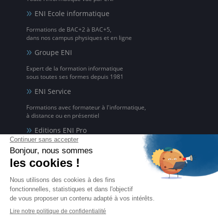
ENI Ecole informatique
Formations de BAC+2 à BAC+5,
dans nos campus physiques et en ligne
Groupe ENI
Expert de la formation informatique
sous toutes ses formes depuis 1981
ENI Service
Formations avec formateur à l'informatique,
à distance ou en présentiel
Editions ENI Pro
Supports de cours
pour les organismes de formation
ENI elearning
La solution de formation à l'informatique en ligne,
disponible en 5 langues
Certifications ENI