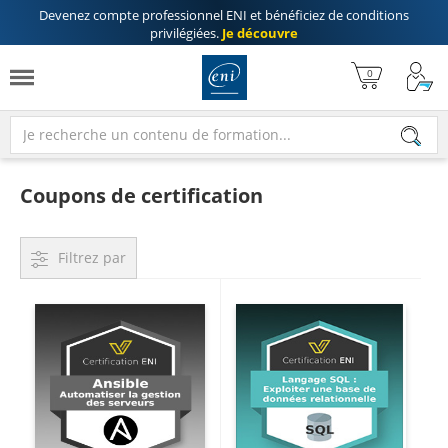
Devenez compte professionnel ENI
et bénéficiez de
conditions
privilégiées
.
Je découvre
Coupons de certification
Filtrez par