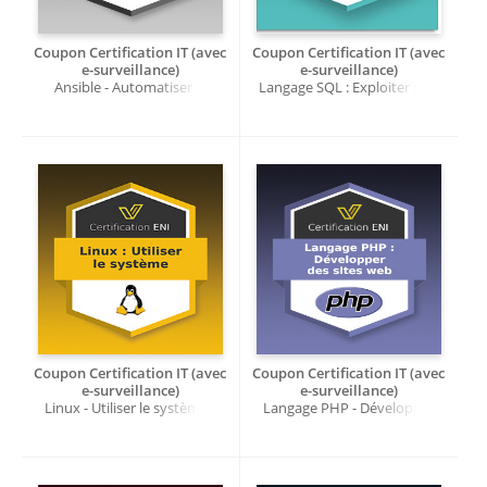
Coupon Certification IT (avec
Coupon Certification IT (avec
e-surveillance)
e-surveillance)
Ansible - Automatiser la
Langage SQL : Exploiter une
gestion des serveurs - RS7322
base de données relationnelle
- RS7205
Coupon Certification IT (avec
Coupon Certification IT (avec
e-surveillance)
e-surveillance)
Linux - Utiliser le système -
Langage PHP - Développer
RS7019
des sites web - RS6889