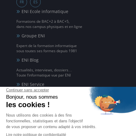
FR
ES
ENI Ecole informatique
Formations de BAC+2 à BAC+5,
dans nos campus physiques et en ligne
Groupe ENI
Expert de la formation informatique
sous toutes ses formes depuis 1981
ENI Blog
Actualités, interviews, dossiers…
Toute l’informatique vue par ENI
ENI Service
Formations avec formateur à l'informatique,
à distance ou en présentiel
ENI elearning
La solution de formation à l'informatique en ligne,
disponible en 5 langues
Certifications ENI