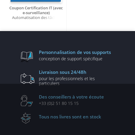
Coupon Certification IT (avec
e-surveillance)
Automatisation des tâches
d’administration système à
l’aide de scripts avec
PowerShell
Personnalisation
de vos supports
conception de
support spécifique
Livraison
sous 24/48h
pour les professionnels
et les
particuliers
Des conseillers
à votre écoute
+33 (0)2 51 80 15 15
Tous nos livres
sont en stock