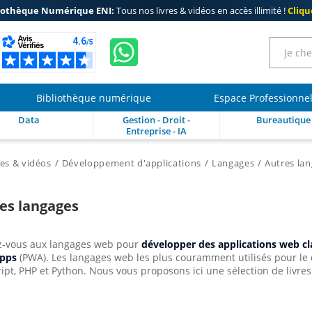
iothèque Numérique ENI:
Tous nos livres & vidéos en accès illimité !
Clique
Bibliothèque numérique
Espace Professionne
Data
Gestion - Droit -
Bureautique
Entreprise - IA
res & vidéos
Développement d'applications
Langages
Autres la
es langages
-vous aux langages web pour
développer des applications web cl
Apps
(PWA). Les langages web les plus couramment utilisés pour le
ript, PHP et Python. Nous vous proposons ici une sélection de livres