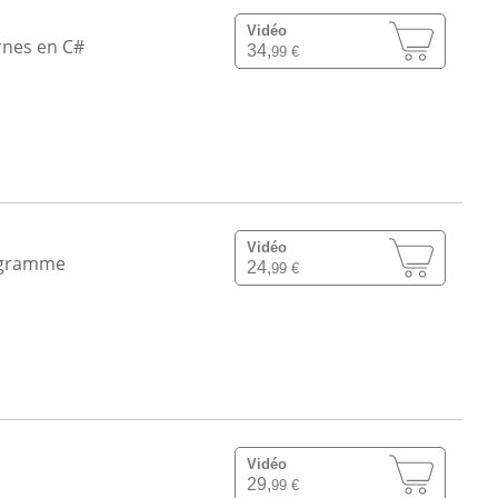
Vidéo
rnes en C#
34,
99 €
Vidéo
rogramme
24,
99 €
Vidéo
29,
99 €