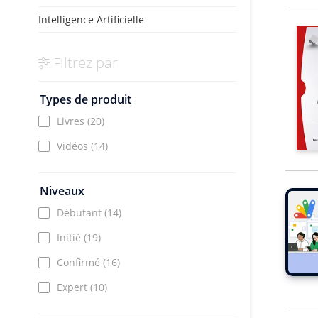
Intelligence Artificielle
Filtrez par
Types de produit
Livres
(20)
Vidéos
(14)
Niveaux
Débutant
(14)
Initié
(19)
Confirmé
(16)
Expert
(10)