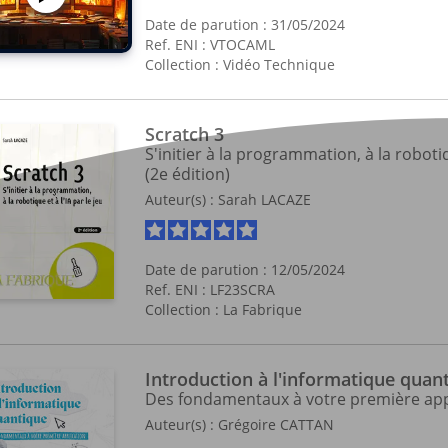
Date de parution : 31/05/2024
Ref. ENI : VTOCAML
Collection :
Vidéo Technique
Scratch 3
S'initier à la programmation, à la robotiqu
(2e édition)
Auteur(s) :
Sarah LACAZE
Date de parution : 12/05/2024
Ref. ENI : LF23SCRA
Collection :
La Fabrique
Introduction à l'informatique quan
Des fondamentaux à votre première app
Auteur(s) :
Grégoire CATTAN