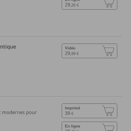
29,
26 €
antique
Vidéo
29,
99 €
Imprimé
et modernes pour
39
€
En ligne