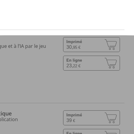
Imprimé
e et à l’IA par le jeu
30,
95 €
En ligne
23,
22 €
tique
Imprimé
lication
39
€
En ligne