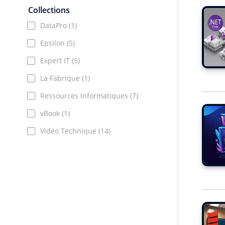
Collections
DataPro
(1)
Epsilon
(5)
Expert IT
(5)
La Fabrique
(1)
Ressources Informatiques
(7)
vBook
(1)
Vidéo Technique
(14)