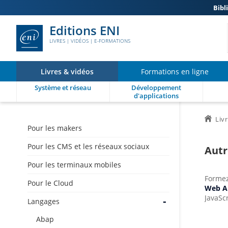
Bibl
Editions ENI
LIVRES | VIDÉOS | E-FORMATIONS
Livres & vidéos
Formations en ligne
Système et réseau
Développement
d'applications
Liv
Pour les makers
Pour les CMS et les réseaux sociaux
Autr
Pour les terminaux mobiles
Formez
Pour le Cloud
Web 
JavaSc
Langages
Abap