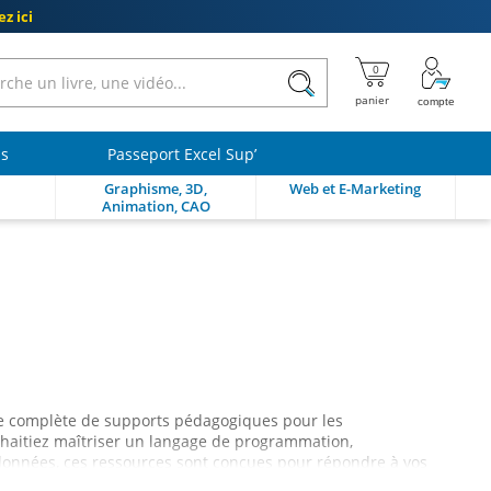
z ici
ls
Passeport Excel Sup’
Graphisme, 3D,
Web et E-Marketing
Animation, CAO
e complète de supports pédagogiques pour les
uhaitiez maîtriser un langage de programmation,
 données, ces ressources sont conçues pour répondre à vos