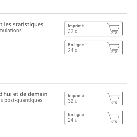
 les statistiques
Imprimé
imulations
32
€
ithmique.
En ligne
t, et plateformes comme WordPress.
24
€
porting et la business intelligence.
ctures, et réseaux sans fil.
ue, et PAO.
d’hui et de demain
Imprimé
s post-quantiques
32
€
rs professionnels
et
consultants reconnus
, garantissant
En ligne
 concrets
et des
astuces professionnelles
, facilitant
24
€
ivres et vidéos), les ressources s’adaptent aux préférences