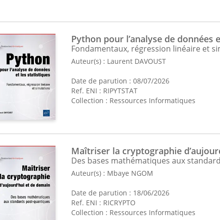
sujets sont couverts ?
Python pour l’analyse de données et
Fondamentaux, régression linéaire et s
ets abordés incluent, mais ne se limitent pas à :
Auteur(s) :
Laurent DAVOUST
Programmation
: Langages comme Python, Java, C++, PHP, et algor
Développement web
: Création de sites avec HTML, CSS, JavaScrip
Date de parution : 08/07/2026
Analyse de données
: Outils tels que SQL, Power BI, Excel pour le re
Ref. ENI : RIPYTSTAT
Réseaux informatiques
: Notions fondamentales, protocoles, archite
Collection :
Ressources Informatiques
Autres domaines
: Intelligence artificielle, cybersécurité, bureautiq
ges des ressources
Maîtriser la cryptographie d’aujour
ssources des Editions ENI se distinguent par plusieurs atouts :
Des bases mathématiques aux standard
Expertise des auteurs
: Les contenus sont rédigés par des
formateu
Auteur(s) :
Mbaye NGOM
une haute qualité pédagogique.
Approche pratique
: Les livres et formations incluent des
exemples
Date de parution : 18/06/2026
l’application des connaissances.
Ref. ENI : RICRYPTO
Flexibilité
: Disponibles en formats physique (livres) et numérique (l
Collection :
Ressources Informatiques
des apprenants.