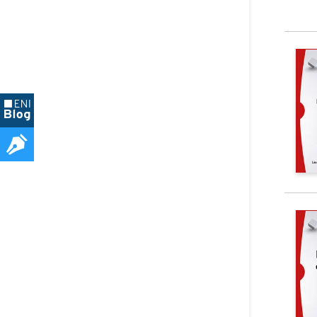
Quels 
Les suj
Avanta
Les re