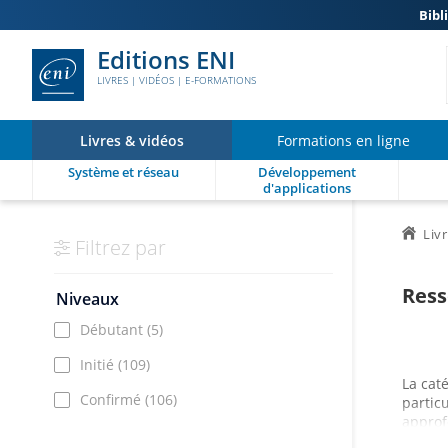
Bibl
Editions ENI
LIVRES | VIDÉOS | E-FORMATIONS
Livres & vidéos
Formations en ligne
Système et réseau
Développement
d'applications
Liv
Filtrez par
Ress
Niveaux
Débutant
(5)
Initié
(109)
La cat
Confirmé
(106)
partic
approf
besoins