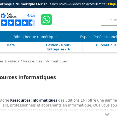
iothèque Numérique ENI:
Tous nos livres & vidéos en accès illimité !
Clique
Bibliothèque numérique
Espace Professionne
Data
Gestion - Droit -
Bureautique
Entreprise - IA
res & vidéos
Ressources Informatiques
ources Informatiques
égorie
Ressources Informatiques
des Editions ENI offre une gamm
uliers, professionnels et apprenants en informatique. Que vous so
ondir vos connaissances en réseaux ou exceller dans l’analyse de
 avec clarté et expertise.
