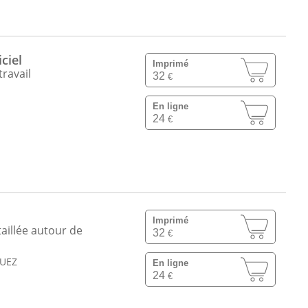
argements
(ex. : codes sources, exercices), renforçant
ciel
Imprimé
travail
32
€
En ligne
24
€
Imprimé
aillée autour de
32
€
OUEZ
En ligne
24
€