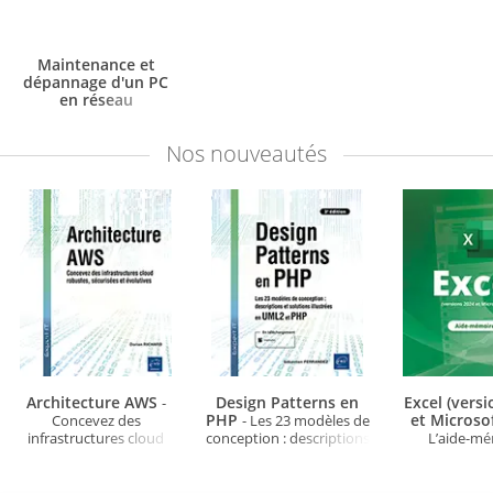
Maintenance et
dépannage d'un PC
en réseau
Nos
nouveautés
Architecture AWS
Design Patterns en
Excel (vers
-
PHP
et Microso
Concevez des
- Les 23 modèles de
infrastructures cloud
conception : descriptions
L’aide-m
robustes, sécurisées et
et solutions illustrées en
évolutives
UML2 et PHP (3e édition)