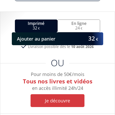
Imprimé
En ligne
32
24
€
€
32
Ajouter
au panier
€
Livraison possible dès le
10 août 2026
OU
Pour moins de 50€/mois
Tous nos livres et vidéos
en accès illimité 24h/24
Je découvre