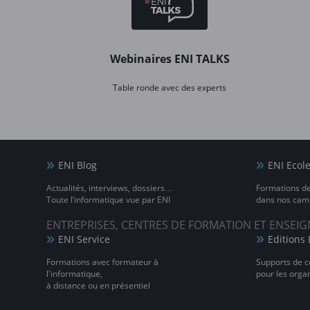
Webinaires ENI TALKS
Table ronde avec des experts
ENI Blog
ENI Ecol
Actualités, interviews, dossiers…
Formations d
Toute l’informatique vue par ENI
dans nos camp
ENTREPRISES, CENTRES DE FORMATION ET ENSE
ENI Service
Editions 
Formations avec formateur à
Supports de c
l'informatique,
pour les orga
à distance ou en présentiel