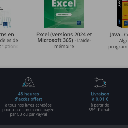
rns en
Excel (versions 2024 et
Java
- C
Microsoft 365)
odèles de
- L’aide-
Alg
criptions
mémoire
programm
strées en
indispens
édition)
48 heures
Livraison
d'accès offert
à 0,01 €
à tous nos livres et vidéos
à partir de
pour toute commande payée
35€ d'achats
par CB ou par PayPal