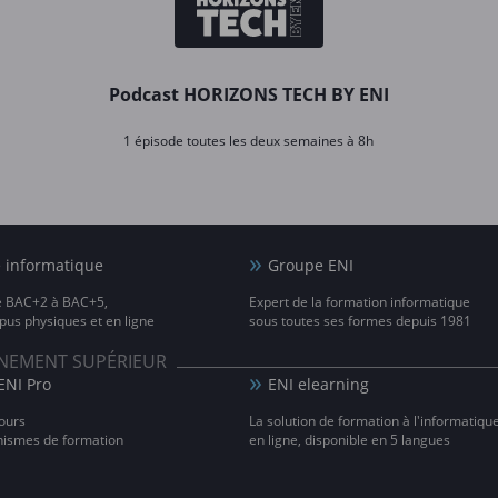
Podcast HORIZONS TECH BY ENI
1 épisode toutes les deux semaines à 8h
e informatique
Groupe ENI
e BAC+2 à BAC+5,
Expert de la formation informatique
us physiques et en ligne
sous toutes ses formes depuis 1981
IGNEMENT SUPÉRIEUR
ENI Pro
ENI elearning
ours
La solution de formation à l'informatiqu
nismes de formation
en ligne, disponible en 5 langues