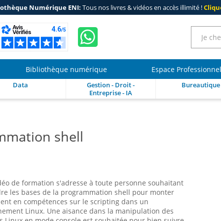
iothèque Numérique ENI:
Tous nos livres & vidéos en accès illimité !
Clique
Bibliothèque numérique
Espace Professionne
Data
Gestion - Droit -
Bureautique
Entreprise - IA
mmation shell
déo de formation s'adresse à toute personne souhaitant
re les bases de la programmation shell pour monter
ent en compétences sur le scripting dans un
nement Linux. Une aisance dans la manipulation des
s Linux en mode console est souhaitée pour bien suivre