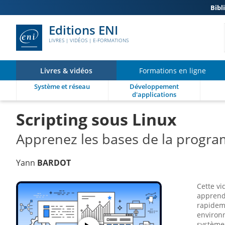
Bibl
Editions ENI
LIVRES | VIDÉOS | E-FORMATIONS
Livres & vidéos
Formations en ligne
Système et réseau
Développement
d'applications
Scripting sous Linux
Apprenez les bases de la progra
Yann
BARDOT
Cette vi
apprend
rapidem
environ
système