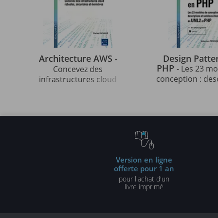
Architecture AWS
Design Patte
-
PHP
- Les 23 m
Concevez des
conception : des
infrastructures cloud
et solutions illu
robustes, sécurisées et
UML2 et PHP (3e 
évolutives
Version en ligne
offerte pour 1 an
pour l'achat d'un
livre imprimé