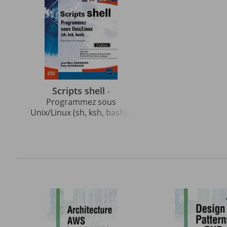
Scripts shell
-
Programmez sous
Unix/Linux (sh, ksh, bash) -
Exercices et corrigés (3e
édition)