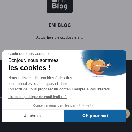
ENI BLOG
Actus, interviews, dossiers…
Certifications ENI
e
Certifications à l'informatique
éligibles CPF et reconnues par l'État