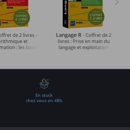
Langage R
offret de 2 livres -
- Coffret de 2
orithmique et
livres : Prise en main du
ation : les bases
langage et exploitation
ables (4e édition)
des données (3e édition)
En stock
chez vous en 48h