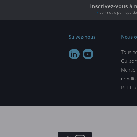
Inscrivez-vous à 
voir notre politique d
Suivez-nous
Nous c
Tous no


Qui so
Mention
Conditi
Politiq