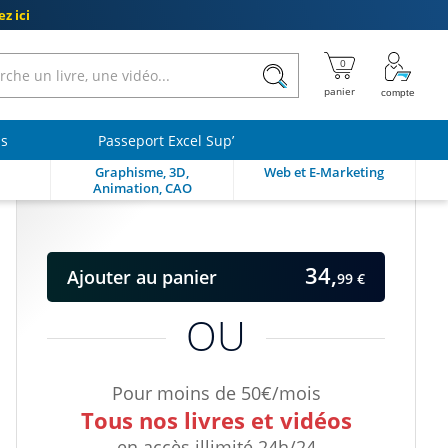
z ici
ls
Passeport Excel Sup’
Graphisme, 3D,
Web et E-Marketing
Animation, CAO
34,
Ajouter
au panier
99 €
OU
Pour moins de 50€/mois
Tous nos livres et vidéos
en accès illimité 24h/24