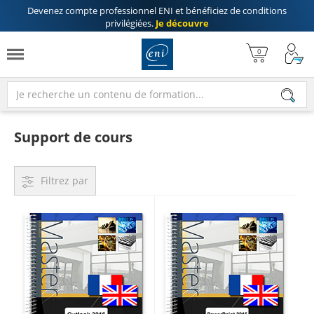
Devenez compte professionnel ENI
et bénéficiez de
conditions
privilégiées
.
Je découvre
Support de cours
Filtrez par