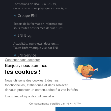
Formations de BAC+2 à BAC+5,
dans nos campus physiques et en ligne
Groupe ENI
Expert de la formation informatique
sous toutes ses formes depuis 1981
ENI Blog
Actualités, interviews, dossiers…
Toute l’informatique vue par ENI
ENI Service
Formations avec formateur à l'informatique,
à distance ou en présentiel
ENI elearning
La solution de formation à l'informatique en ligne,
disponible en 5 langues
Certifications ENI
Certifications à l'informatique
éligibles CPF et reconnues par l'État