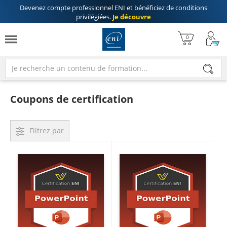
Devenez compte professionnel ENI
et bénéficiez de
conditions
privilégiées
.
Je découvre
Coupons de certification
Filtrez par