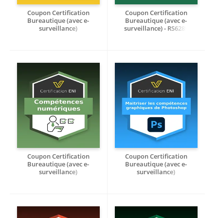
Coupon Certification
Coupon Certification
Bureautique (avec e-
Bureautique (avec e-
surveillance)
surveillance) - RS6289
Créer des tableaux de bord
Excel 2021
dynamiques et interactifs
avec Power BI Desktop -
RS7103
Coupon Certification
Coupon Certification
Bureautique (avec e-
Bureautique (avec e-
surveillance)
surveillance)
Compétences Numériques
Maitriser les compétences
graphiques de Photoshop -
RS6450