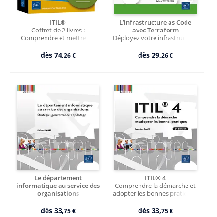
ITIL®
L’infrastructure as Code
Coffret de 2 livres :
avec Terraform
Comprendre et mettre en
Déployez votre infrastructure
œuvre la méthode (3e
sur le Cloud
édition)
dès
74,
dès
29,
26 €
26 €
Le département
ITIL® 4
informatique au service des
Comprendre la démarche et
organisations
adopter les bonnes pratiques
Stratégie, gouvernance et
(3e édition)
pilotage
dès
33,
dès
33,
75 €
75 €