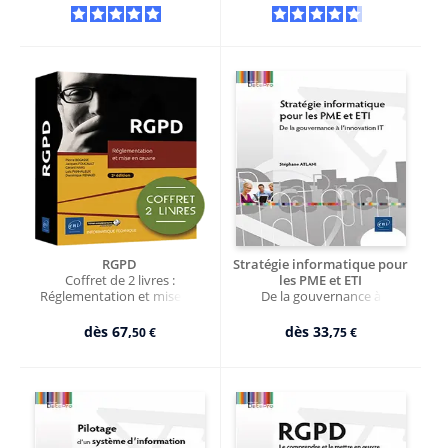
RGPD
Stratégie informatique pour
Coffret de 2 livres :
les PME et ETI
Réglementation et mise en
De la gouvernance à
œuvre (2e édition)
l’innovation IT
dès
67,
dès
33,
50 €
75 €