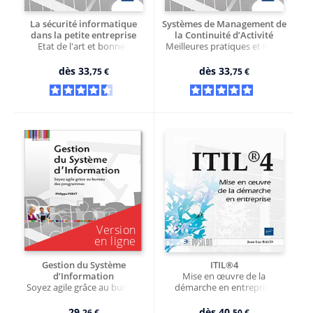
La sécurité informatique
Systèmes de Management de
dans la petite entreprise
la Continuité d’Activité
Etat de l'art et bonnes
Meilleures pratiques et mise
pratiques (4e édition)
en œuvre de la norme ISO
22301
dès
33,
dès
33,
75 €
75 €
Gestion du Système
ITIL®4
d’Information
Mise en œuvre de la
Soyez agile grâce au bureau
démarche en entreprise
des programmes - Version en
ligne
29,
dès
40,
26 €
50 €