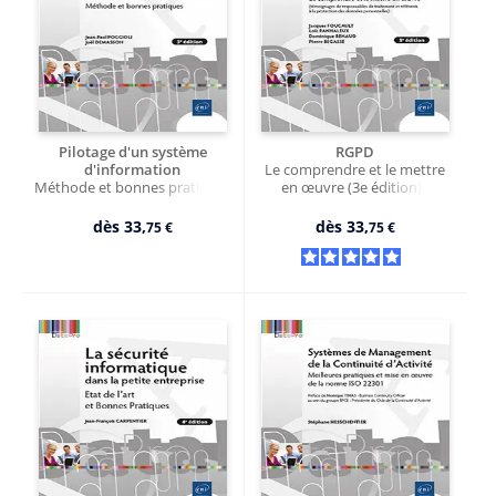
Pilotage d'un système
RGPD
d'information
Le comprendre et le mettre
Méthode et bonnes pratiques
en œuvre (3e édition) -
(3e édition)
(témoignages de
responsables de traitement et
dès
33,
dès
33,
75 €
75 €
référents à la protection des
données personnelles)