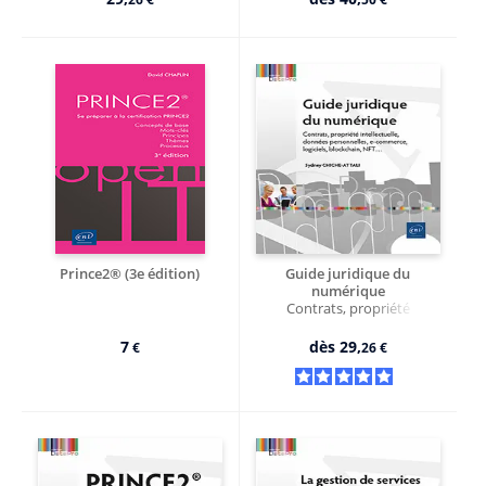
Prince2® (3e édition)
Guide juridique du
numérique
Contrats, propriété
intellectuelle, données
personnelles, e-commerce...
7
dès
29,
€
26 €