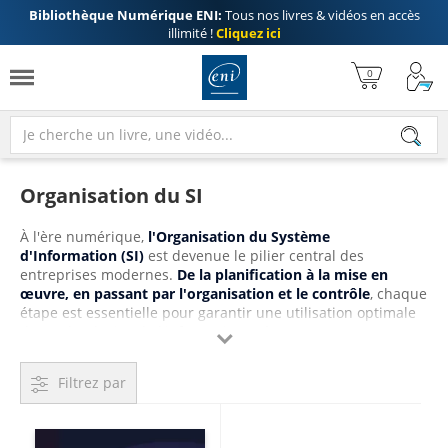
Bibliothèque Numérique ENI:
Tous nos livres & vidéos en accès
illimité !
Cliquez ici
Organisation du SI
À l'ère numérique,
l'Organisation du Système
d'Information (SI)
est devenue le pilier central des
entreprises modernes.
De la planification à la mise en
œuvre, en passant par l'organisation et le contrôle
, chaque
étape est essentielle pour garantir une utilisation optimale
des technologies de l'information. Découvrez comment

maximiser l'efficacité de votre SI et atteindre vos objectifs
stratégiques, avec les livres et les vidéos de nos auteurs et
Filtrez par
experts Editions ENI