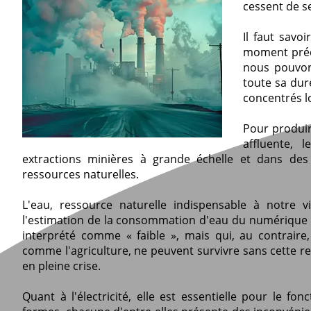
cessent de se
Il faut savo
moment précis
nous pouvon
toute sa duré
concentrés lo
Pour produir
affluente, 
extractions minières à grande échelle et dans de
ressources naturelles.
L'eau, ressource naturelle indispensable à notre vi
l'estimation de la consommation d'eau du numérique mo
interprété comme « faible », mais qui, au contraire
comme l'agriculture, ne peuvent survivre sans cette res
en pleine crise.
Quant à l'électricité, elle est essentielle pour le f