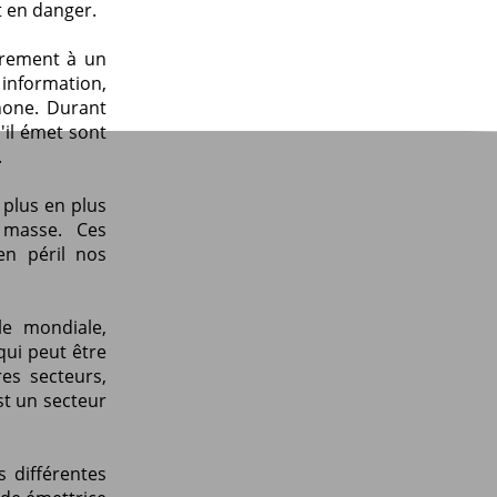
t en danger.
irement à un
e information,
hone. Durant
'il émet sont
.
plus en plus
 masse. Ces
en péril nos
le mondiale,
qui peut être
es secteurs,
st un secteur
s différentes