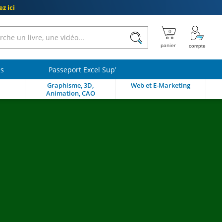
z ici
ls
Passeport Excel Sup’
Graphisme, 3D,
Web et E-Marketing
Animation, CAO