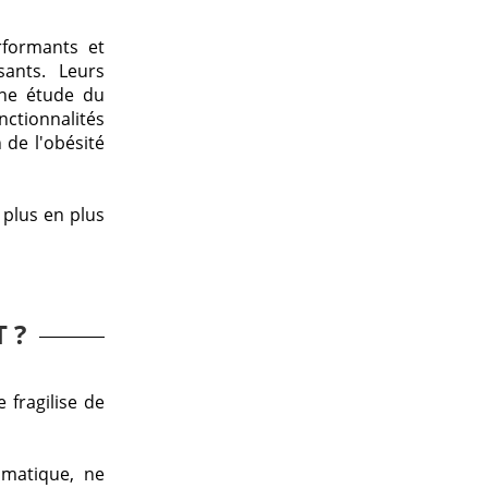
rformants et
ants. Leurs
une étude du
nctionnalités
 de l'obésité
 plus en plus
 ?
 fragilise de
imatique, ne