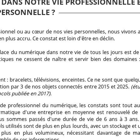
 DANS NOTRE VIE PROFESSIONNELLE 
PERSONNELLE ?
ionnel ou au cœur de nos vies personnelles, nous vivons av
plus accru. Ce constat est loin d'être en déclin.
ace du numérique dans notre vie de tous les jours est de
tiques ne cessent de naître et servir bien des domaines 
nt : bracelets, télévisions, enceintes. Ce ne sont que quel
ation par 3 de nos objets connectés entre 2015 et 2025.
(étu
tocols publiée en 2017)
.
e professionnel du numérique, les constats sont tout aus
ormatique d'une entreprise en moyenne est renouvelé de 
us sommes passés d'une durée de vie de 6 ans à 3 ans. L
ls utilisés sont de plus en plus lourds, avec un stockage et
plus en plus volumineux, nécessitant davantage de m
emble de ces informations.