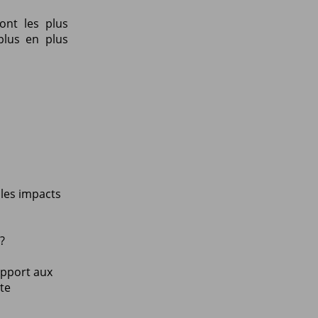
ont les plus
plus en plus
 les impacts
?
apport aux
nte