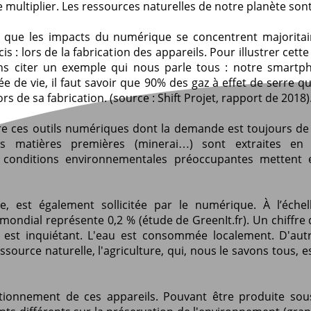
 multiplier. Les ressources naturelles de notre planète son
ir que les impacts du numérique se concentrent majorita
 : lors de la fabrication des appareils. Pour illustrer cett
s citer un exemple qui nous parle tous : notre smartp
e de vie, il faut savoir que 90% des gaz à effet de serre qu
rs de sa fabrication. (source : Shift Projet, rapport de 2018)
e ces outils numériques dont la demande est toujours de 
les matières premières (minerai…) sont extraites en
s conditions environnementales préoccupantes mettent 
e, est également sollicitée par le numérique. À l’échel
ndial représente 0,2 % (étude de GreenIt.fr). Un chiffre 
, est inquiétant. L'eau est consommée localement. D'autr
source naturelle, l'agriculture, qui, nous le savons tous, e
onctionnement de ces appareils. Pouvant être produite sou