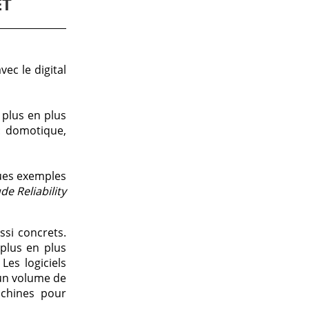
ET
ec le digital
 plus en plus
: domotique,
ques exemples
de Reliability
si concrets.
plus en plus
es logiciels
 un volume de
achines pour