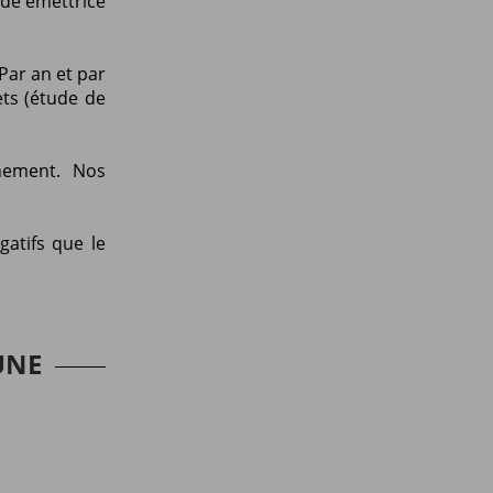
nde émettrice
Par an et par
ets (étude de
nement. Nos
gatifs que le
UNE