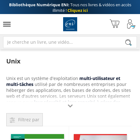
Bibliothèque Numérique ENI:
Tous nos livres & vidéos en accès
illimité !
Cliquez ici
Unix
Unix est un système d'exploitation
multi-utilisateur et
multi-tâches
utilisé par de nombreuses entreprises pour
héberger des applications, des bases de données, des sites
web et d'autres services. Les serveurs Unix sont également
connus pour
leur sécurité et leur capacité à gérer des

charges de travail lourdes et des opérations intensives en
ressources
.
Filtrez par