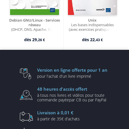
Debian GNU/Linux - Services
Unix
réseau
Les bases indispensables
(DHCP, DNS, Apache, CUPS,
(avec exercices pratiques et
NFS, Samba, Puppet,
corrigés) (3ième édition)
Nagios...) (Nouvelle édition)
dès
29,
dès
22,
26 €
43 €
Version en ligne
offerte pour 1 an
pour l'achat d'un
livre imprimé
48 heures
d'accès offert
à tous nos livres et vidéos
pour toute
commande payée
par CB ou par PayPal
Livraison
à 0,01 €
à partir de
35€ d'achats