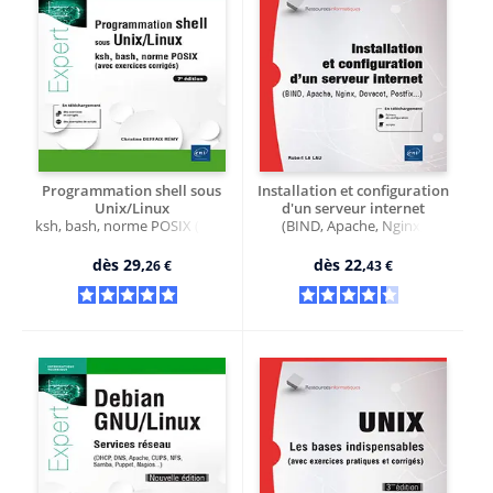
Programmation shell sous
Installation et configuration
Unix/Linux
d'un serveur internet
ksh, bash, norme POSIX (avec
(BIND, Apache, Nginx,
exercices corrigés) (7e édition)
Dovecot, Postfix...)
dès
29,
dès
22,
26 €
43 €