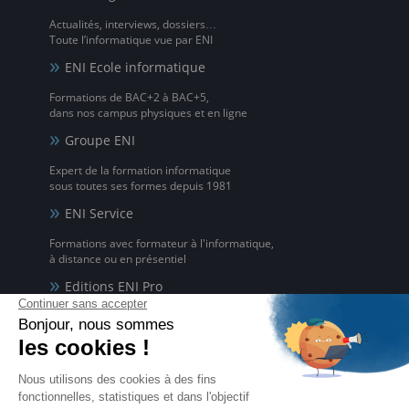
Actualités, interviews, dossiers…
Toute l’informatique vue par ENI
ENI Ecole informatique
Formations de BAC+2 à BAC+5,
dans nos campus physiques et en ligne
Groupe ENI
Expert de la formation informatique
sous toutes ses formes depuis 1981
ENI Service
Formations avec formateur à l'informatique,
à distance ou en présentiel
Editions ENI Pro
Supports de cours
pour les organismes de formation
ENI elearning
La solution de formation à l'informatique en ligne,
disponible en 5 langues