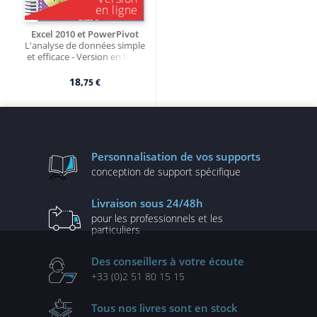
Excel 2010 et PowerPivot
L'analyse de données simple
et efficace - Version en ligne
18,
75 €
Personnalisation
de vos supports
conception de
support spécifique
Livraison
sous 24/48h
pour les professionnels
et les
particuliers
Des conseillers
à votre écoute
+33 (0)2 51 80 15 15
Tous nos livres
sont en stock