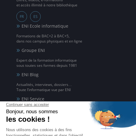
et accès illimité à notre bibliothèque
FR
ES
ENI Ecole informatique
Formations de BAC+2 à BAC+5,
dans nos campus physiques et en ligne
Groupe ENI
Expert de la formation informatique
sous toutes ses formes depuis 1981
ENI Blog
Actualités, interviews, dossiers…
Toute l’informatique vue par ENI
ENI Service
Formations avec formateur à l'informatique,
à distance ou en présentiel
ENI elearning
La solution de formation à l'informatique en ligne,