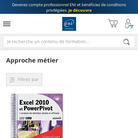
Devenez compte professionnel ENI
et bénéficiez de
conditions
privilégiées
.
Je découvre
Approche métier
Filtrez par