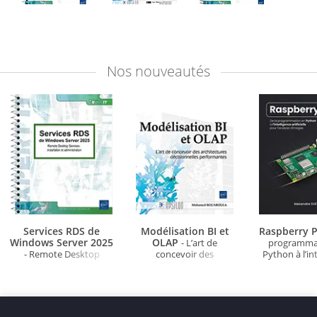
Nos
nouveautés
Services RDS de
Modélisation BI et
Raspberry P
Windows Server 2025
OLAP
- L’art de
programma
- Remote Desktop
concevoir des
Python à l’in
Services : installation et
architectures
artificielle po
administration
décisionnelles
d'ima
performantes