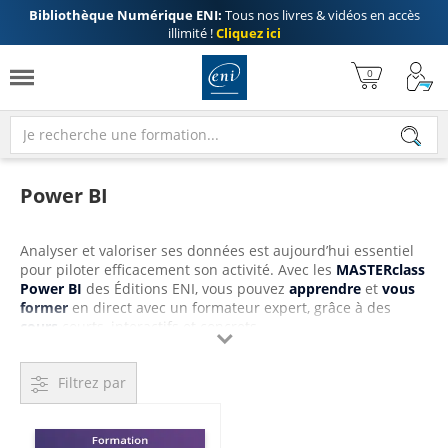
Bibliothèque Numérique ENI:
Tous nos livres & vidéos en accès
illimité !
Cliquez ici
Power BI
Analyser et valoriser ses données est aujourd’hui essentiel
pour piloter efficacement son activité. Avec les
MASTERclass
Power BI
des Éditions ENI, vous pouvez
apprendre
et
vous
former
en direct avec un formateur expert, grâce à des
cours
courts, interactifs et concrets.

Chaque session de 1h30, en petit groupe de 5 participants
maximum, alterne démonstrations en temps réel et
Filtrez par
exercices pratiques sur des cas professionnels. Vous êtes
guidé pas à pas par un formateur qui répond
immédiatement à vos questions. Contrairement à de