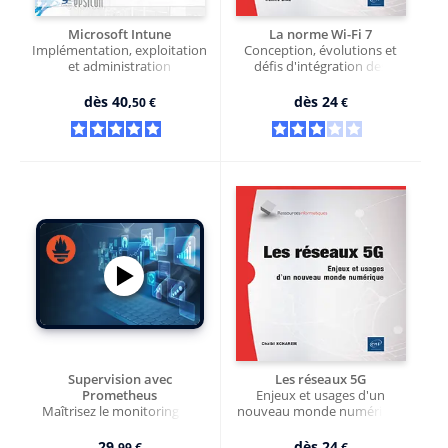
Microsoft Intune
La norme Wi-Fi 7
Implémentation, exploitation
Conception, évolutions et
et administration
défis d'intégration des
réseaux sans-fil
dès
40,
dès
24
50 €
€
Supervision avec
Les réseaux 5G
Prometheus
Enjeux et usages d'un
Maîtrisez le monitoring de
nouveau monde numérique
votre infrastructure
29,
dès
24
99 €
€