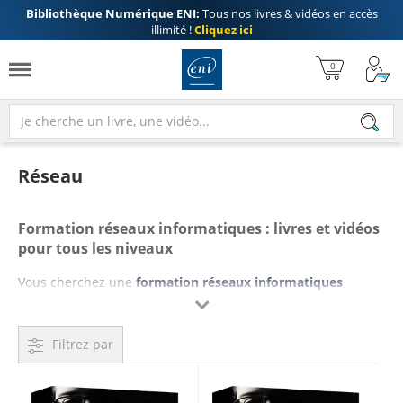
Bibliothèque Numérique ENI:
Tous nos livres & vidéos en accès
illimité !
Cliquez ici
Réseau
Formation réseaux informatiques : livres et vidéos
pour tous les niveaux
Vous cherchez une
formation réseaux informatiques
complète, accessible et orientée pratique ? Les Editions ENI

proposent une collection de
livres et vidéos sur les réseaux
informatiques
pour accompagner aussi bien les débutants
Filtrez par
que les professionnels expérimentés dans leur montée en
compétences.