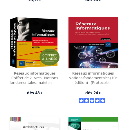
Réseaux informatiques
Réseaux informatiques
Coffret de 2 livres : Notions
Notions fondamentales (10e
fondamentales, maintenance
édition) - (Protocoles,
et dépannage des PC (7e
Architectures, Réseaux sans
édition)
fil…)
dès
48
dès
24
€
€