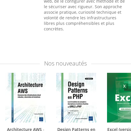
web, de le configurer avec méthode et de
le sécuriser avec rigueur. Son approche
associe pratique, curiosité technique et
volonté de rendre les infrastructures
libres plus compréhensibles et plus
concrètes.
Nos
nouveautés
Architecture AWS
Design Patterns en
Excel (vers
-