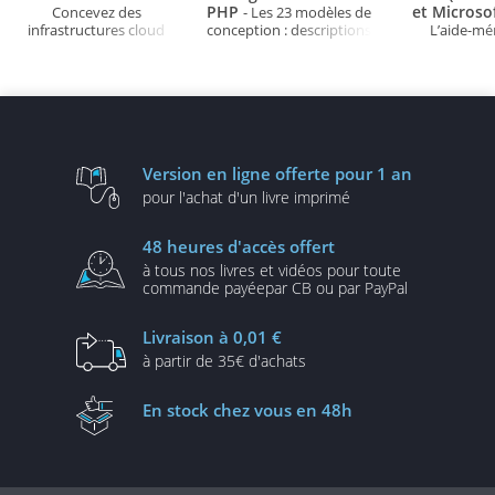
PHP
et Microso
Concevez des
- Les 23 modèles de
infrastructures cloud
conception : descriptions
L’aide-m
robustes, sécurisées et
et solutions illustrées en
évolutives
UML2 et PHP (3e édition)
Version en ligne
offerte pour 1 an
pour l'achat d'un
livre imprimé
48 heures
d'accès offert
à tous nos livres et vidéos
pour toute
commande payée
par CB ou par PayPal
Livraison
à 0,01 €
à partir de
35€ d'achats
En stock
chez vous en 48h