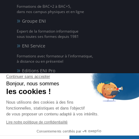
Formations de BAC+2 à BAC+5,
dans nos campus physiques et en ligne
Groupe ENI
Expert de la formation informatique
sous toutes ses formes depuis 1981
ENI Service
Formations avec formateur à l'informatique,
à distance ou en présentiel
Editions ENI Pro
Supports de cours
pour les organismes de formation
ENI elearning
La solution de formation à l'informatique en ligne,
disponible en 5 langues
Certifications ENI
Certifications à l'informatique
éligibles CPF et reconnues par l'État