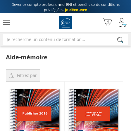
Devenez compte professionnel ENI
et bénéficiez de
conditions
privilégiées
.
Je découvre
Aide-mémoire
Filtrez par