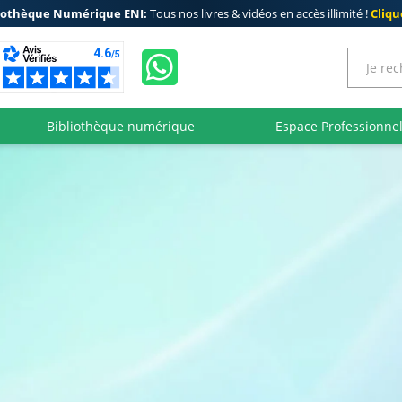
iothèque Numérique ENI:
Tous nos livres & vidéos en accès illimité !
Clique
Bibliothèque numérique
Espace Professionne