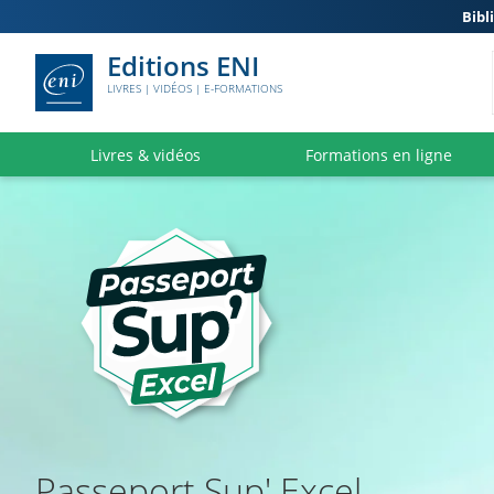
Bibl
Editions ENI
LIVRES | VIDÉOS | E-FORMATIONS
Livres & vidéos
Formations en ligne
Passeport Sup' Excel