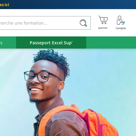
z ici
ls
Passeport Excel Sup’