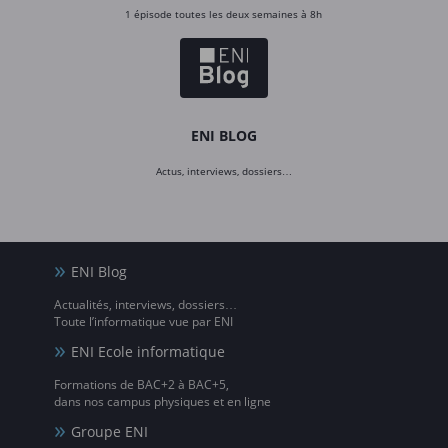
1 épisode toutes les deux semaines à 8h
ENI BLOG
Actus, interviews, dossiers…
ENI Blog
Actualités, interviews, dossiers…
Toute l’informatique vue par ENI
ENI Ecole informatique
Formations de BAC+2 à BAC+5,
dans nos campus physiques et en ligne
Groupe ENI