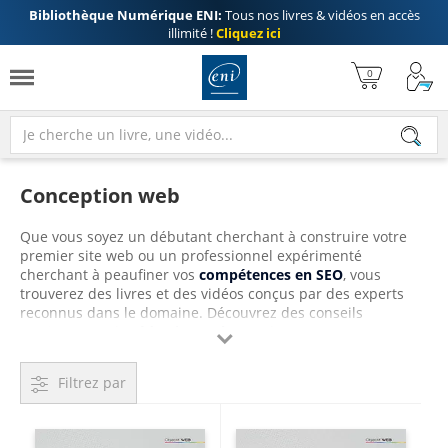
Bibliothèque Numérique ENI:
Tous nos livres & vidéos en accès
illimité !
Cliquez ici
Conception web
Que vous soyez un débutant cherchant à construire votre
premier site web ou un professionnel expérimenté
cherchant à peaufiner vos
compétences en SEO
, vous
trouverez des livres et des vidéos conçus par des experts
reconnus dans le domaine. Découvrez des conseils
pratiques sur la
rédaction web
pour booster votre

référencement
, des guides pas à pas pour maîtriser les
outils de développement web tels que
HTML5 et CSS3
, des
Filtrez par
alternatives à
Google Analytics
, tels que Matomo, ou encore
des livres traitant des
CMS
principalement utilisés sur le
marché.