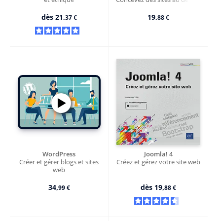
moderne - Version en ligne
dès
21,
19,
37 €
88 €
WordPress
Joomla! 4
Créer et gérer blogs et sites
Créez et gérez votre site web
web
34,
dès
19,
99 €
88 €