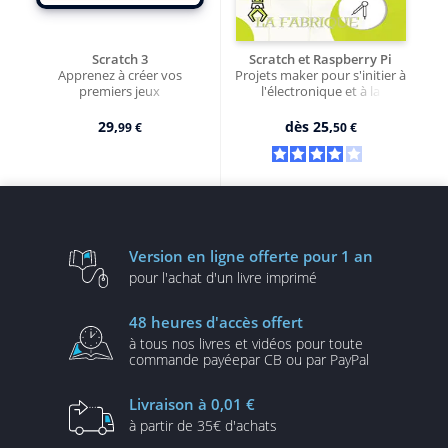
Scratch 3
Scratch et Raspberry Pi
Apprenez à créer vos
Projets maker pour s'initier à
premiers jeux
l'électronique et à la
robotique (2e édition)
29,
dès
25,
99 €
50 €
Version en ligne
offerte pour 1 an
pour l'achat d'un
livre imprimé
48 heures
d'accès offert
à tous nos livres et vidéos
pour toute
commande payée
par CB ou par PayPal
Livraison
à 0,01 €
à partir de
35€ d'achats