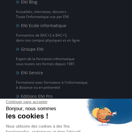
ENI Blog
Actualités, interviews, dossiers…
Toute l’informatique vue par ENI
ENI Ecole informatique
Formations de BAC+2 à BAC+5,
dans nos campus physiques et en ligne
Groupe ENI
Expert de la formation informatique
sous toutes ses formes depuis 1981
ENI Service
Formations avec formateur à l'informatique,
à distance ou en présentiel
Editions ENI Pro
Supports de cours
pour les organismes de formation
ENI elearning
La solution de formation à l'informatique en ligne,