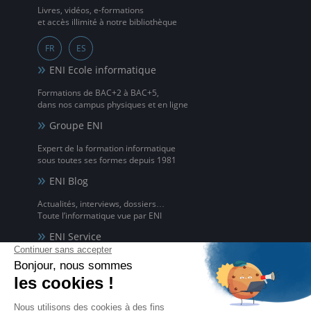
Livres, vidéos, e-formations
et accès illimité à notre bibliothèque
FR
ES
ENI Ecole informatique
Formations de BAC+2 à BAC+5,
dans nos campus physiques et en ligne
Groupe ENI
Expert de la formation informatique
sous toutes ses formes depuis 1981
ENI Blog
Actualités, interviews, dossiers…
Toute l’informatique vue par ENI
ENI Service
Formations avec formateur à l'informatique,
à distance ou en présentiel
ENI elearning