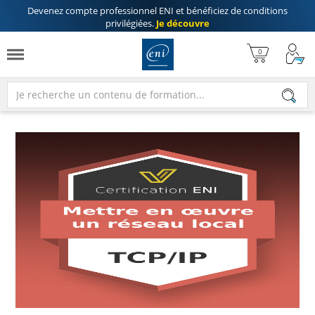
Devenez compte professionnel ENI
et bénéficiez de
conditions
privilégiées
.
Je découvre