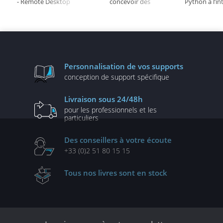
- Remote Desktop
concevoir des
Python à l’in
Services : installation et
architectures
artificielle po
administration
décisionnelles
d'ima
performantes
Personnalisation
de vos supports
conception de
support spécifique
Livraison
sous 24/48h
pour les professionnels
et les
particuliers
Des conseillers
à votre écoute
+33 (0)2 51 80 15 15
Tous nos livres
sont en stock