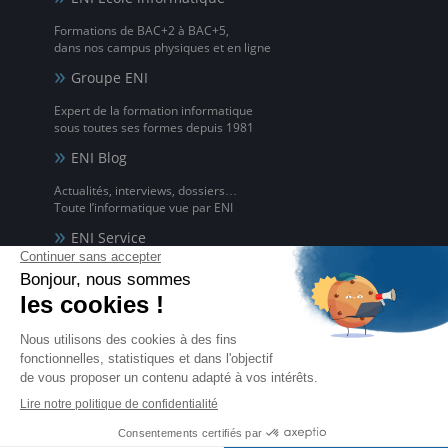
Formations de BAC+2 à BAC+5,
dans nos campus physiques et en ligne
Groupe ENI
Expert de la formation informatique
sous toutes ses formes depuis 1981
ENI Blog
Actualités, interviews, dossiers…
Toute l’informatique vue par ENI
ENI Service
Formations avec formateur à l'informatique,
à distance ou en présentiel
ENI elearning
La solution de formation à l'informatique en ligne,
disponible en 5 langues
Certifications ENI
Certifications à l'informatique
éligibles CPF et reconnues par l'État