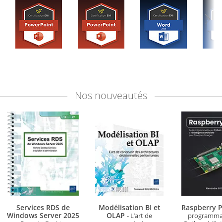
Nos
nouveautés
Services RDS de
Modélisation BI et
Raspberry P
Windows Server 2025
OLAP
- L’art de
programma