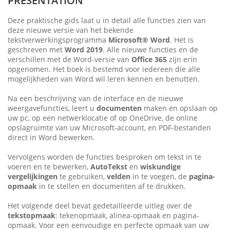
PRÉSENTATION
Deze praktische gids laat u in detail alle functies zien van
deze nieuwe versie van het bekende
tekstverwerkingsprogramma
Microsoft® Word
. Het is
geschreven met
Word 2019
. Alle nieuwe functies en de
verschillen met de Word-versie van
Office 365
zijn erin
opgenomen. Het boek is bestemd voor iedereen die alle
mogelijkheden van Word wil leren kennen en benutten.
Na een beschrijving van de interface en de nieuwe
weergavefuncties, leert u
documenten
maken en opslaan op
uw pc, op een netwerklocatie of op OneDrive, de online
opslagruimte van uw Microsoft-account, en PDF-bestanden
direct in Word bewerken.
Vervolgens worden de functies besproken om tekst in te
voeren en te bewerken,
AutoTekst
en
wiskundige
vergelijkingen
te gebruiken,
velden
in te voegen, de
pagina-
opmaak
in te stellen en documenten af te drukken.
Het volgende deel bevat gedetailleerde uitleg over de
tekstopmaak
: tekenopmaak, alinea-opmaak en pagina-
opmaak. Voor een eenvoudige en perfecte opmaak van uw