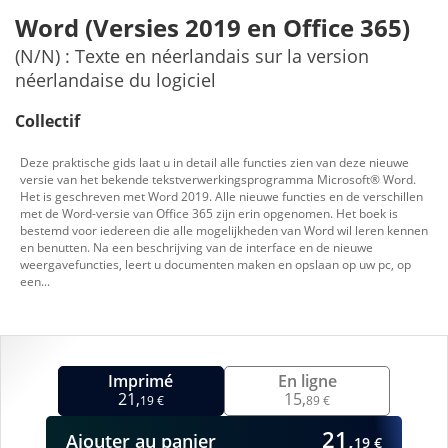
Word (Versies 2019 en Office 365)
(N/N) : Texte en néerlandais sur la version
néerlandaise du logiciel
Collectif
Deze praktische gids laat u in detail alle functies zien van deze nieuwe
versie van het bekende tekstverwerkingsprogramma Microsoft® Word.
Het is geschreven met Word 2019. Alle nieuwe functies en de verschillen
met de Word-versie van Office 365 zijn erin opgenomen. Het boek is
bestemd voor iedereen die alle mogelijkheden van Word wil leren kennen
en benutten. Na een beschrijving van de interface en de nieuwe
weergavefuncties, leert u documenten maken en opslaan op uw pc, op
een...
Imprimé
En ligne
21,
15,
19 €
89 €
21,
Ajouter
au panier
19 €