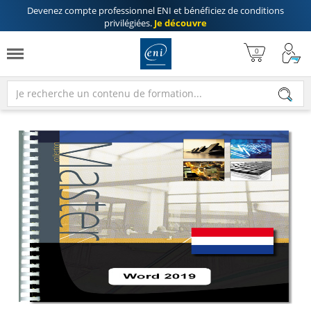
Devenez compte professionnel ENI
et bénéficiez de
conditions
privilégiées
.
Je découvre