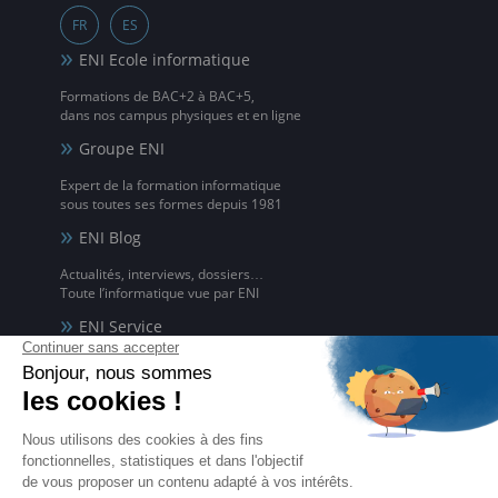
FR
ES
ENI Ecole informatique
Formations de BAC+2 à BAC+5,
dans nos campus physiques et en ligne
Groupe ENI
Expert de la formation informatique
sous toutes ses formes depuis 1981
ENI Blog
Actualités, interviews, dossiers…
Toute l’informatique vue par ENI
ENI Service
Formations avec formateur à l'informatique,
à distance ou en présentiel
ENI elearning
La solution de formation à l'informatique en ligne,
disponible en 5 langues