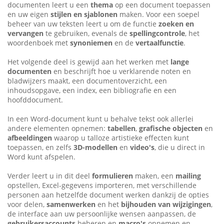
documenten leert u een
thema
op een document toepassen
en uw eigen
stijlen en sjablonen
maken. Voor een soepel
beheer van uw teksten leert u om de functie
zoeken en
vervangen
te gebruiken, evenals de
spellingcontrole
, het
woordenboek met
synoniemen
en de
vertaalfunctie
.
Het volgende deel is gewijd aan het werken met
lange
documenten
en beschrijft hoe u verklarende noten en
bladwijzers maakt, een documentoverzicht, een
inhoudsopgave, een index, een bibliografie en een
hoofddocument.
In een Word-document kunt u behalve tekst ook allerlei
andere elementen opnemen:
tabellen
,
grafische objecten
en
afbeeldingen
waarop u talloze artistieke effecten kunt
toepassen, en zelfs
3D-modellen
en
video's
, die u direct in
Word kunt afspelen.
Verder leert u in dit deel
formulieren
maken, een
mailing
opstellen, Excel-gegevens importeren, met verschillende
personen aan hetzelfde document werken dankzij de opties
voor delen,
samenwerken
en het
bijhouden van wijzigingen
,
de interface aan uw persoonlijke wensen aanpassen, de
gebruikersaccounts
beheren en
macro's
opnemen en