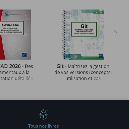
CAD 2026
Git
- Des
- Maîtrisez la gestion
amentaux à la
de vos versions (concepts,
tation détaillée
utilisation et cas
ur de projets
pratiques) (5e édition)
fessionnels
Tous nos livres