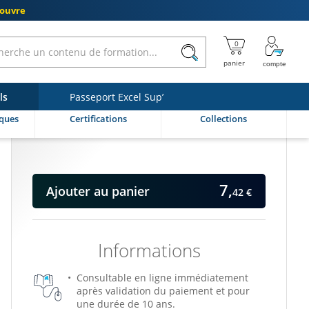
couvre
ls
Passeport Excel Sup’
ques
Certifications
Collections
7,
Ajouter
au panier
42 €
Informations
Consultable en ligne immédiatement
après validation du paiement et pour
une durée de 10 ans.