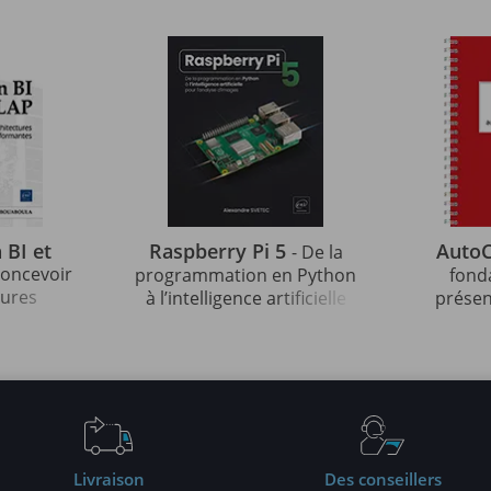
 BI et
Raspberry Pi 5
Auto
- De la
 concevoir
programmation en Python
fond
tures
à l’intelligence artificielle
présen
les
pour l'analyse d'images
auto
tes
pro
Livraison
Des conseillers