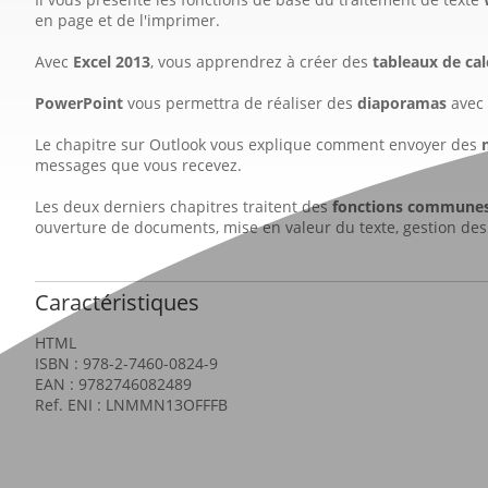
en page et de l'imprimer.
Avec
Excel 2013
, vous apprendrez à créer des
tableaux de cal
PowerPoint
vous permettra de réaliser des
diaporamas
avec 
Le chapitre sur Outlook vous explique comment envoyer des
messages que vous recevez.
Les deux derniers chapitres traitent des
fonctions commune
ouverture de documents, mise en valeur du texte, gestion des
Caractéristiques
HTML
ISBN : 978-2-7460-0824-9
EAN : 9782746082489
Ref. ENI : LNMMN13OFFFB