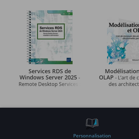
Services RDS de
Modélisation
Windows Server 2025
OLAP
-
- L’art de
Remote Desktop Services :
des architec
installation et
décisionnel
administration
performan
Personnalisation