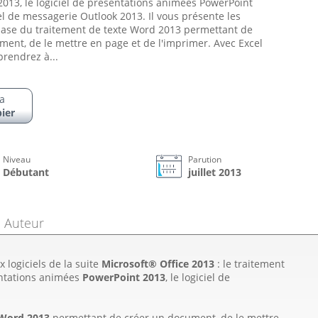
2013, le logiciel de présentations animées PowerPoint
iel de messagerie Outlook 2013. Il vous présente les
base du traitement de texte Word 2013 permettant de
ment, de le mettre en page et de l'imprimer. Avec Excel
rendrez à...
a
ier
Niveau
Parution
Débutant
juillet 2013
Auteur
 logiciels de la suite
Microsoft® Office 2013
: le traitement
sentations animées
PowerPoint 2013
, le logiciel de
Word 2013
permettant de créer un document, de le mettre