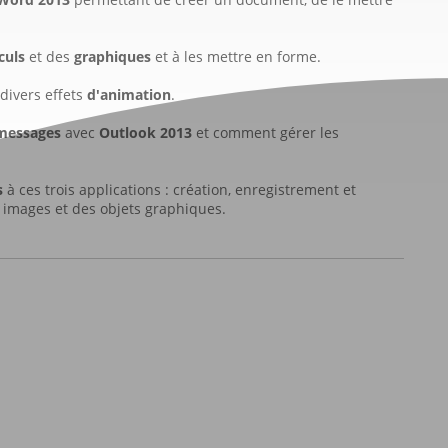
culs
et des
graphiques
et à les mettre en forme.
divers effets
d'animation
.
messages
avec
Outlook 2013
et comment gérer les
s
à ces trois applications : création, enregistrement et
 images et des objets graphiques.