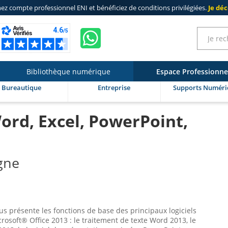
ez compte professionnel ENI
et bénéficiez de
conditions privilégiées
.
Je dé
Bibliothèque numérique
Espace Professionne
Bureautique
Entreprise
Supports Numéri
Word, Excel, PowerPoint,
igne
s présente les fonctions de base des principaux logiciels
crosoft® Office 2013 : le traitement de texte Word 2013, le