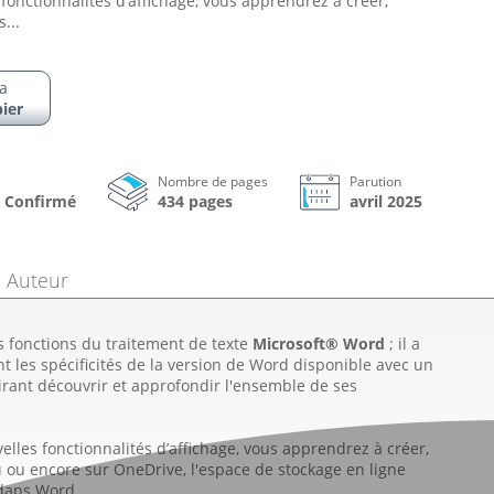
fonctionnalités d’affichage, vous apprendrez à créer,
...
a
ier
Nombre de pages
Parution
 à Confirmé
434 pages
avril 2025
Auteur
s fonctions du traitement de texte
Microsoft® Word
; il a
les spécificités de la version de Word disponible avec un
sirant découvrir et approfondir l'ensemble de ses
elles fonctionnalités d’affichage, vous apprendrez à créer,
u ou encore sur OneDrive, l'espace de stockage en ligne
 dans Word.