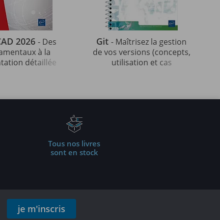
CAD 2026
Git
- Des
- Maîtrisez la gestion
amentaux à la
de vos versions (concepts,
tation détaillée
utilisation et cas
ur de projets
pratiques) (5e édition)
fessionnels
Tous nos livres
sont en stock
je m'inscris