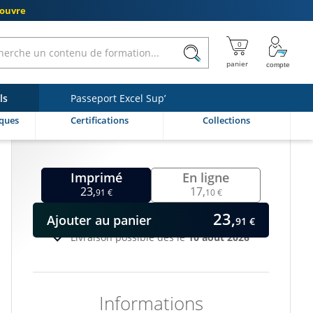
couvre
ls
Passeport Excel Sup’
ques
Certifications
Collections
Imprimé
En ligne
23,
17,
91 €
10 €
23,
Ajouter
au panier
91 €
Livraison possible dès le
10 août 2026
Informations