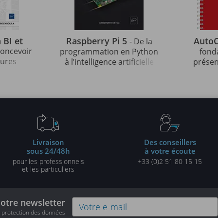
 BI et
Raspberry Pi 5
Auto
- De la
 concevoir
programmation en Python
fond
tures
à l’intelligence artificielle
présen
les
pour l'analyse d'images
auto
tes
pro
Livraison
Des conseillers
sous 24/48h
à votre écoute
pour les professionnels
+33 (0)2 51 80 15 15
et les particuliers
notre newsletter
e protection des données