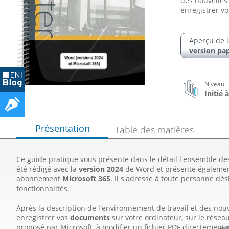
des nouvelles 
enregistrer vos
Aperçu de l
version pap
Niveau
Initié
Présentation
Table des matières
Ce guide pratique vous présente dans le détail l'ensemble de
été rédigé avec la
version 2024
de Word et présente également 
abonnement
Microsoft 365
. Il s'adresse à toute personne dé
fonctionnalités.
Après la description de l'environnement de travail et des nouv
enregistrer vos
documents
sur votre ordinateur, sur le résea
proposé par Microsoft, à modifier un fichier PDF directement