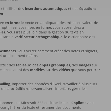
 et utiliser des
insertions automatiques
et des
équations
,
er
.
re en forme le texte
en appliquant des mises en valeur de
r optimiser vos mises en forme, vous apprendrez à
les
. Vous irez plus loin dans la gestion du texte en
ilisant le
vérificateur orthographique
, le dictionnaire des
documents
, vous verrez comment créer des notes et signets,
 et un document maître.
xte : des
tableaux
, des
objets graphiques
, des
images
sur
ues mais aussi des
modèles 3D
, des
vidéos
que vous pourrez
ailing
, importer des données d’Excel, travailler à plusieurs
 de la
co-édition
, personnaliser l'interface, gérer les
n abonnement Microsoft 365 et d’une licence
Copilot
: vous
ft pour générer du texte et résumer des documents