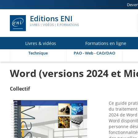
Deven
Editions ENI
LIVRES | VIDÉOS | E-FORMATIONS
Livres & vidéos
Formations en ligne
Technique
PAO - Web - CAO/DAO
Word (versions 2024 et Mi
Collectif
Ce guide prat
du traitement 
2024 de Word e
Word disponib
personne dési
fonctionnalité