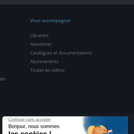
Vous accompagner
Librairies
Newsletter
Catalogues et documentations
Abonnements
Toutes les vidéos
els
ENI Blog