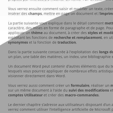
Vous verrez ensuite comment saisir et modifier un texte, créer
insérer des
champs
, mettre en page un document et l’
imprim
La partie suivante vous explique dans le détail comment
mett
caractère, des mises en forme de paragraphe et de page. Pou
appliquer un
thème
au document, à créer des
styles et modè
exploitant les fonctions de
recherche et remplacement
, en ut
synonymes
et la fonction de
traduction
.
Dans la partie suivante consacrée à l'exploitation des
longs 
un plan, une table des matières, un index, une bibliographie
Un document Word peut contenir d'autres éléments que du te
lesquels vous pourrez appliquer de nombreux effets artistiq
visionner directement dans Word.
Vous verrez aussi comment créer un
formulaire
, réaliser un
m
sur un même document à l'aide du
suivi des modifications
et
comptes Utilisateur
et créer des
macro-commandes
.
Le dernier chapitre s’adresse aux utilisateurs disposant d’u
verrez comment utiliser l’intelligence artificielle de Microso