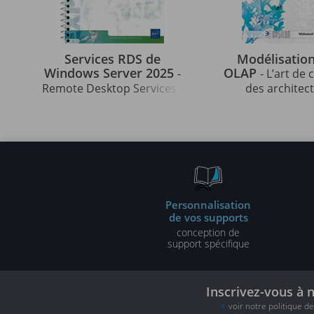
Services RDS de
Modélisation
Windows Server 2025
OLAP
-
- L’art de
Remote Desktop Services :
des architec
installation et
décisionnel
administration
performan
Personnalisation
de vos supports
conception de
support spécifique
Inscrivez-vous à 
voir notre politique d