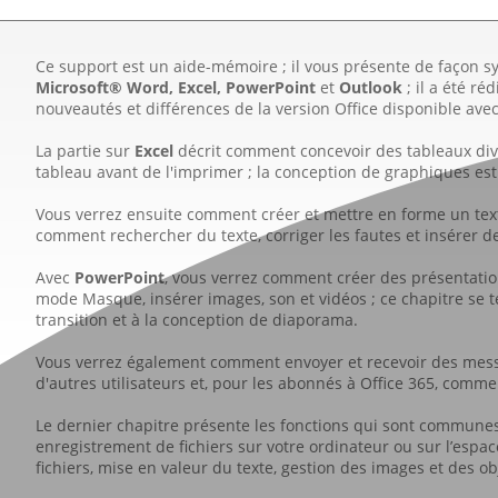
Ce support est un aide-mémoire ; il vous présente de façon sy
Microsoft® Word, Excel,
PowerPoint
et
Outlook
; il a été ré
nouveautés et différences de la version Office disponible a
La partie sur
Excel
décrit comment concevoir des tableaux dive
tableau avant de l'imprimer ; la conception de graphiques es
Vous verrez ensuite comment créer et mettre en forme un te
comment rechercher du texte, corriger les fautes et insérer d
Avec
PowerPoint
, vous verrez comment créer des présentations
mode Masque, insérer images, son et vidéos ; ce chapitre se te
transition et à la conception de diaporama.
Vous verrez également comment envoyer et recevoir des mes
d'autres utilisateurs et, pour les abonnés à Office 365, comme
Le dernier chapitre présente les fonctions qui sont communes 
enregistrement de fichiers sur votre ordinateur ou sur l’espa
fichiers, mise en valeur du texte, gestion des images et des o