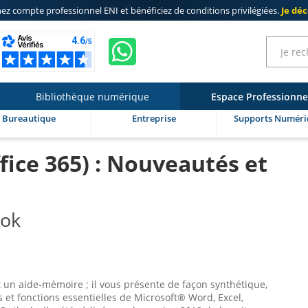
ez compte professionnel ENI
et bénéficiez de
conditions privilégiées
.
Je dé
Bibliothèque numérique
Espace Professionne
Bureautique
Entreprise
Supports Numéri
ffice 365) : Nouveautés et
ook
 un aide-mémoire ; il vous présente de façon synthétique,
 et fonctions essentielles de Microsoft® Word, Excel,