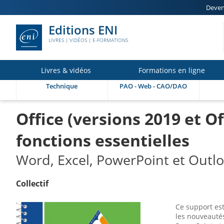
Deven
Editions ENI
LIVRES | VIDÉOS | E-FORMATIONS
Livres & vidéos
Formations en ligne
Technique
PAO - Web - CAO/DAO
Office (versions 2019 et O
fonctions essentielles
Word, Excel, PowerPoint et Outl
Collectif
Ce support est
les nouveautés