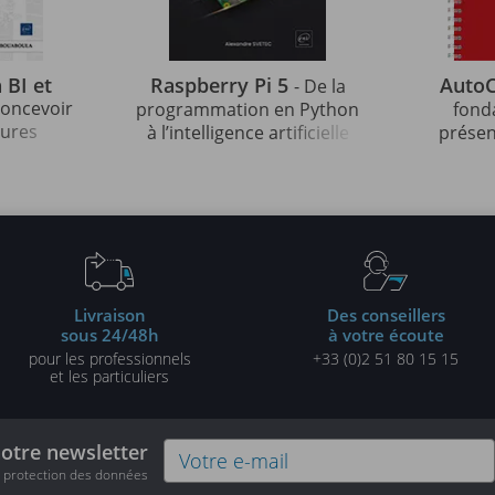
 BI et
Raspberry Pi 5
Auto
- De la
 concevoir
programmation en Python
fond
tures
à l’intelligence artificielle
présen
les
pour l'analyse d'images
auto
tes
pro
Livraison
Des conseillers
sous 24/48h
à votre écoute
pour les professionnels
+33 (0)2 51 80 15 15
et les particuliers
notre newsletter
e protection des données