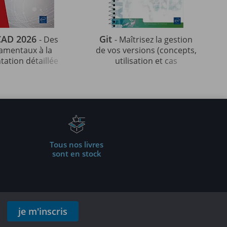
CAD 2026
Git
- Des
- Maîtrisez la gestion
amentaux à la
de vos versions (concepts,
tation détaillée
utilisation et cas
ur de projets
pratiques) (5e édition)
fessionnels
Tous nos livres
sont en stock
je m'inscris