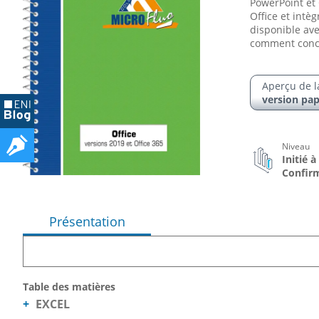
PowerPoint et O
Office et intè
disponible ave
comment concev
Aperçu de l
version pap
Niveau
Initié à
Confir
Présentation
Table des matières
EXCEL