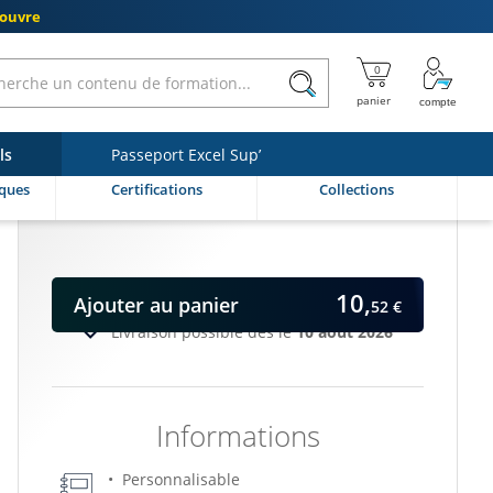
couvre
ls
Passeport Excel Sup’
ques
Certifications
Collections
10,
Ajouter
au panier
52 €
Livraison possible dès le
10 août 2026
Informations
Personnalisable