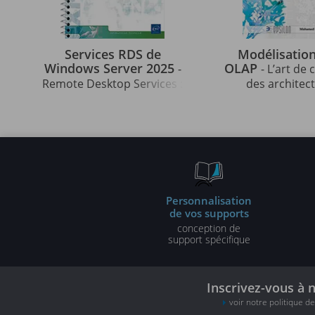
Services RDS de
Modélisation
Windows Server 2025
OLAP
-
- L’art de
Remote Desktop Services :
des architec
installation et
décisionnel
administration
performan
Personnalisation
de vos supports
conception de
support spécifique
Inscrivez-vous à 
voir notre politique d