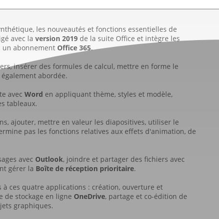
nthétique, les nouveautés et fonctions essentielles de
digé avec la
version 2019
de la suite Office et intègre les
vec un abonnement
Office 365
.
rs, insérer des formules de calcul, mettre en forme le
t également abordée.
xte avec
Word
en appliquant thème, styles et modèle,
es tableaux.
, ajouter, mettre en valeur les diapositives, utiliser le
rmine pas les fonctions relatives aux effets d'animation, de
sages avec
Outlook
, joindre et partager des fichiers avec
nt gérer la
Boîte de réception prioritaire
.
à ces quatre applications : création, ouverture et
ce de stockage en ligne
OneDrive
, partage et co-édition de
bjets graphiques.