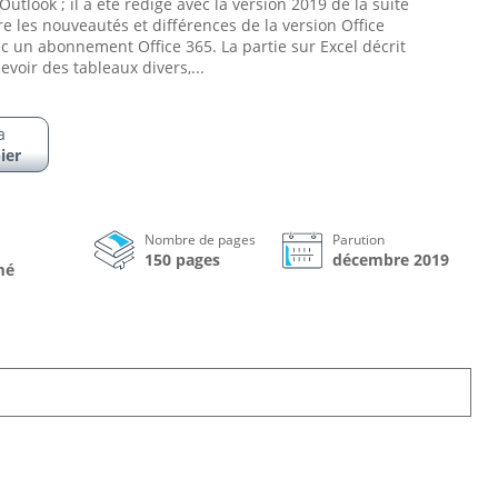
utlook ; il a été rédigé avec la version 2019 de la suite
gre les nouveautés et différences de la version Office
c un abonnement Office 365. La partie sur Excel décrit
oir des tableaux divers,...
a
ier
Nombre de pages
Parution
150 pages
décembre 2019
mé