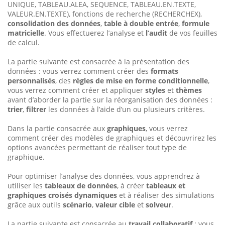
UNIQUE, TABLEAU.ALEA, SEQUENCE, TABLEAU.EN.TEXTE,
VALEUR.EN.TEXTE), fonctions de recherche (RECHERCHEX),
consolidation des données
,
table à double entrée
,
formule
matricielle
. Vous effectuerez l’analyse et
l’audit
de vos feuilles
de calcul.
La partie suivante est consacrée à la présentation des
données : vous verrez comment créer des
formats
personnalisés
, des
règles de mise en forme conditionnelle
,
vous verrez comment créer et appliquer
styles
et
thèmes
avant d’aborder la partie sur la réorganisation des données :
trier
,
filtrer
les données à l’aide d’un ou plusieurs critères.
Dans la partie consacrée aux
graphiques
, vous verrez
comment créer des modèles de graphiques et découvrirez les
options avancées permettant de réaliser tout type de
graphique.
Pour optimiser l’analyse des données, vous apprendrez à
utiliser les
tableaux de données
, à créer
tableaux et
graphiques croisés dynamiques
et à réaliser des simulations
grâce aux outils
scénario
,
valeur cible
et
solveur
.
La partie suivante est consacrée au
travail collaboratif
: vous