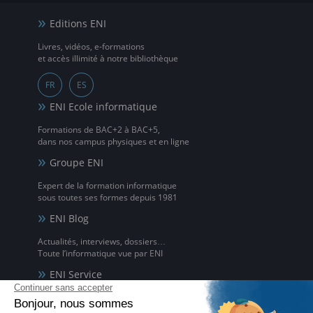
Editions ENI
Livres, vidéos, e-formations
et accès illimité à notre bibliothèque
FR
ES
ENI Ecole informatique
Formations de BAC+2 à BAC+5,
dans nos campus physiques et en ligne
Groupe ENI
Expert de la formation informatique
sous toutes ses formes depuis 1981
ENI Blog
Actualités, interviews, dossiers…
Toute l’informatique vue par ENI
ENI Service
Formations avec formateur à l'informatique,
à distance ou en présentiel