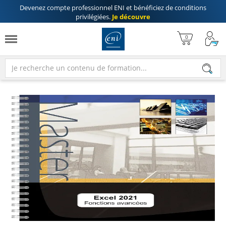
Devenez compte professionnel ENI
et bénéficiez de
conditions
privilégiées
.
Je découvre