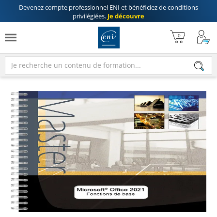
Devenez compte professionnel ENI
et bénéficiez de
conditions
privilégiées
.
Je découvre