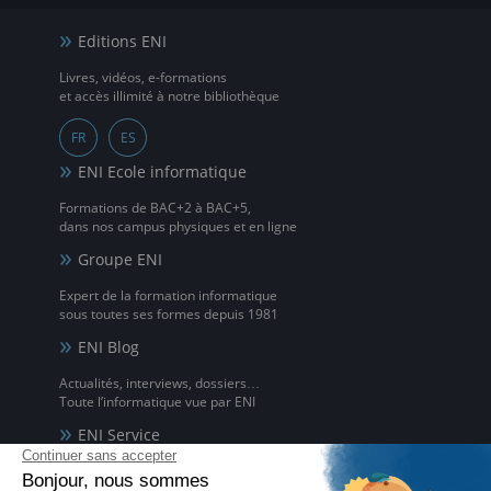
Editions ENI
Livres, vidéos, e-formations
et accès illimité à notre bibliothèque
FR
ES
ENI Ecole informatique
Formations de BAC+2 à BAC+5,
dans nos campus physiques et en ligne
Groupe ENI
Expert de la formation informatique
sous toutes ses formes depuis 1981
ENI Blog
Actualités, interviews, dossiers…
Toute l’informatique vue par ENI
ENI Service
Formations avec formateur à l'informatique,
à distance ou en présentiel