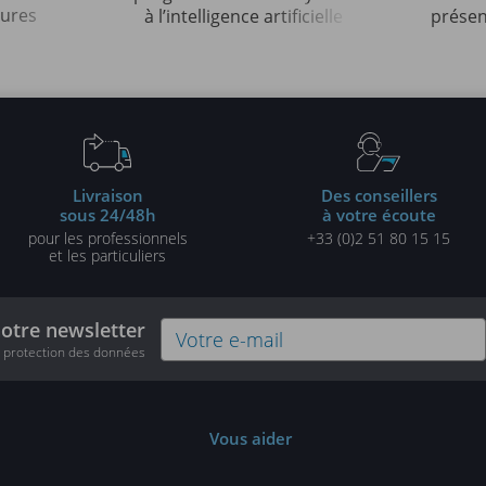
tures
à l’intelligence artificielle
présen
les
pour l'analyse d'images
auto
tes
pro
Livraison
Des conseillers
sous 24/48h
à votre écoute
pour les professionnels
+33 (0)2 51 80 15 15
et les particuliers
notre newsletter
e protection des données
Vous aider