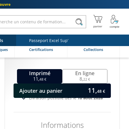
couvre
ls
Passeport Excel Sup’
ques
Certifications
Collections
Imprimé
En ligne
11,
8,
48 €
22 €
11,
Ajouter
au panier
48 €
Livraison possible dès le
10 août 2026
Informations