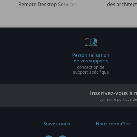
Remote Desktop Services :
des architec
installation et
décisionnel
administration
performan
Personnalisation
de vos supports
conception de
support spécifique
Inscrivez-vous à 
voir notre politique d
Suivez-nous
Nous connaître