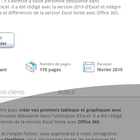
 ; il s'adresse à toute personne débutante dans
'Excel. Il a été rédigé avec la version 2019 d'Excel et intègre
 et différences de la version Excel livrée avec Office 365.
a
ier
Nombre de pages
Parution
ant
170 pages
février 2019
vis clients
Auteur
ître pour
créer vos premiers tableaux et graphiques avec
ersonne débutante dans l'utilisation d'Excel. Il a été rédigé
rences de la version Excel livrée avec
Office 365
.
t l'onglet Fichier, vous apprendrez à créer, enregistrer,
gne
OneDrive
. Vous découvrirez toutes les techniques de