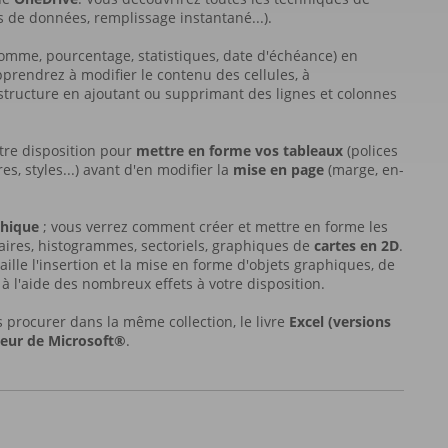
s de données, remplissage instantané...).
omme, pourcentage, statistiques, date d'échéance) en
pprendrez à modifier le contenu des cellules, à
a structure en ajoutant ou supprimant des lignes et colonnes
tre disposition pour
mettre en forme vos tableaux
(polices
s, styles...) avant d'en modifier la
mise en page
(marge, en-
phique
; vous verrez comment créer et mettre en forme les
aires, histogrammes, sectoriels, graphiques de
cartes en 2D
.
aille l'insertion et la mise en forme d'objets graphiques, de
à l'aide des nombreux effets à votre disposition.
s procurer dans la même collection, le livre
Excel (versions
leur de Microsoft®
.