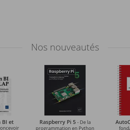
Nos
nouveautés
 BI et
Raspberry Pi 5
Auto
- De la
 concevoir
programmation en Python
fond