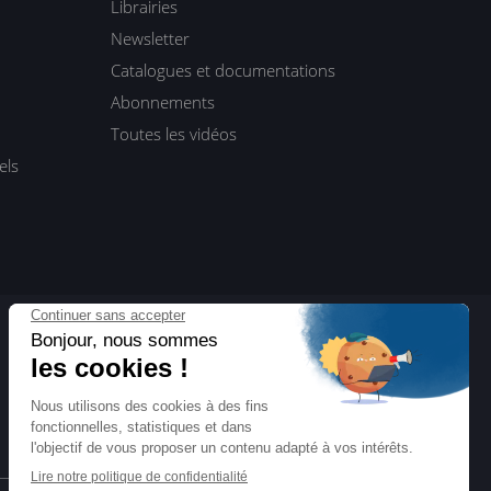
Librairies
Newsletter
Catalogues et documentations
Abonnements
Toutes les vidéos
els
ENI Blog
Actualités, interviews, dossiers…
Toute l’informatique vue par ENI