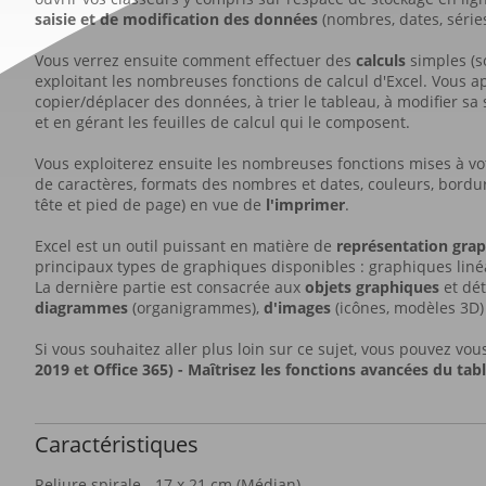
saisie et de modification des données
(nombres, dates, série
Vous verrez ensuite comment effectuer des
calculs
simples (s
exploitant les nombreuses fonctions de calcul d'Excel. Vous a
copier/déplacer des données, à trier le tableau, à modifier s
et en gérant les feuilles de calcul qui le composent.
Vous exploiterez ensuite les nombreuses fonctions mises à vo
de caractères, formats des nombres et dates, couleurs, bordure
tête et pied de page) en vue de
l'imprimer
.
Excel est un outil puissant en matière de
représentation gra
principaux types de graphiques disponibles : graphiques liné
La dernière partie est consacrée aux
objets graphiques
et dét
diagrammes
(organigrammes),
d'images
(icônes, modèles 3D) 
Si vous souhaitez aller plus loin sur ce sujet, vous pouvez vou
2019 et Office 365) -
Maîtrisez les fonctions avancées du tab
Caractéristiques
Reliure spirale - 17 x 21 cm (Médian)