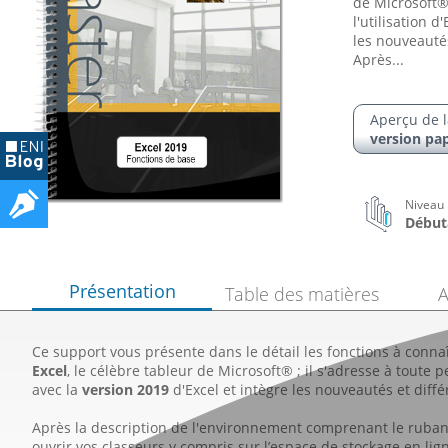
de Microsoft®
l'utilisation d
les nouveautés
Après...
Aperçu de l
version pap
Niveau
Début
Présentation
Table des matières
A
Ce support vous présente dans le détail les fonctions à conna
Excel
, le célèbre tableur de Microsoft® ; il s'adresse à toute p
avec la
version 2019
d'Excel et intègre les nouveautés et diffé
Après la description de l'environnement comprenant le ruban e
ouvrir vos classeurs y compris sur l’espace de stockage en li