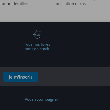
tation détaillée
utilisation et cas
ur de projets
pratiques) (5e édition)
fessionnels
Tous nos livres
sont en stock
je m'inscris
Vous accompagner