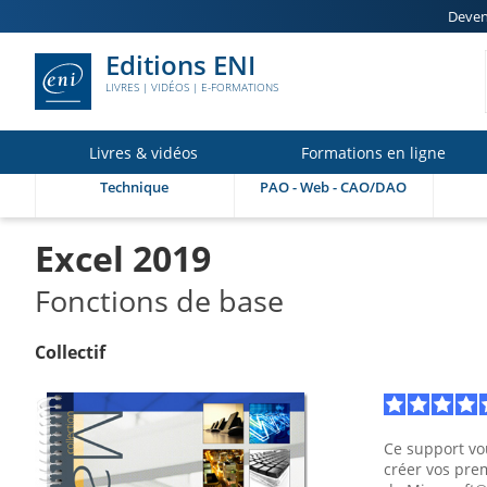
Deven
Editions ENI
LIVRES | VIDÉOS | E-FORMATIONS
Livres & vidéos
Formations en ligne
Technique
PAO - Web - CAO/DAO
Excel 2019
Fonctions de base
Collectif
Ce support vou
créer vos prem