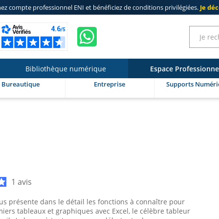
ez compte professionnel ENI
et bénéficiez de
conditions privilégiées
.
Je dé
Bibliothèque numérique
Espace Professionne
Bureautique
Entreprise
Supports Numéri
1 avis
s présente dans le détail les fonctions à connaître pour
iers tableaux et graphiques avec Excel, le célèbre tableur