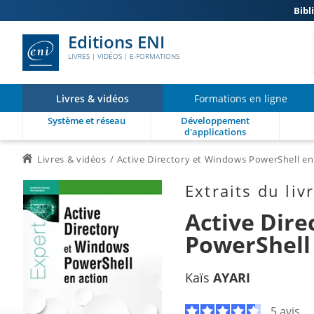
Bibl
Editions ENI
LIVRES | VIDÉOS | E-FORMATIONS
Livres & vidéos
Formations en ligne
Système et réseau
Développement
d'applications
Livres & vidéos
Active Directory et Windows PowerShell en
Extraits du liv
Active Dir
PowerShell
Kaïs
AYARI
5 avis