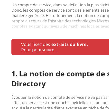
Un compte de service, dans sa définition la plus strict
Donc, les comptes de service sont des éléments ess
manière générale. Historiquement, la notion de comp
propre au cours de l’histoire des technologies Micros
comptes existant au niveau de machines locales avec 
Vous lisez des
extraits du livre.
Pour poursuivre…
La notion de compte de s
Directory
Évoquer la notion de compte de service ne va pas sans
effet, un service est une couche logicielle existant au
et qui a la particularité d’être exécutée en tâche de