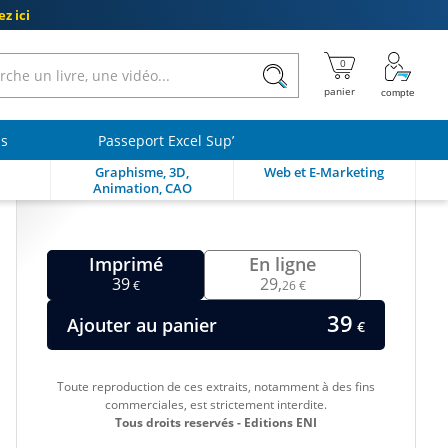
z ici
ls
Passeport Excel Sup’
Graphisme, 3D,
Web et E-Marketing
Animation, CAO
Imprimé
En ligne
39
29,
€
26 €
39
Ajouter au panier
€
Toute reproduction de ces extraits, notamment à des fins
commerciales, est strictement interdite.
Tous droits reservés - Editions ENI