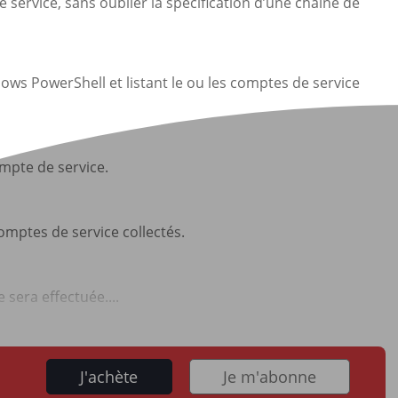
service, sans oublier la spécification d’une chaîne de
ws PowerShell et listant le ou les comptes de service
ompte de service.
comptes de service collectés.
 sera effectuée....
J'achète
Je m'abonne