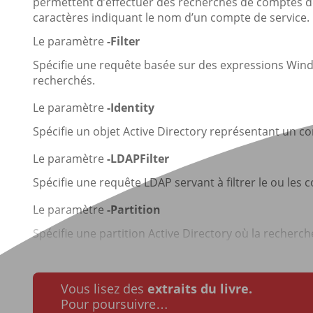
permettent d’effectuer des recherches de comptes de 
caractères indiquant le nom d’un compte de service.
Le paramètre
-Filter
Spécifie une requête basée sur des expressions Windo
recherchés.
Le paramètre
-Identity
Spécifie un objet Active Directory représentant un c
Le paramètre
-LDAPFilter
Spécifie une requête LDAP servant à filtrer le ou les 
Le paramètre
-Partition
Spécifie une partition Active Directory où la recherche
Vous lisez des
extraits du livre.
Pour poursuivre…