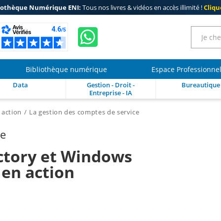
iothèque Numérique ENI:
Tous nos livres & vidéos en accès illimité !
Clique
Bibliothèque numérique
Espace Professionne
Data
Gestion - Droit -
Bureautique
Entreprise - IA
 action
La gestion des comptes de service
re
ectory et Windows
 en action