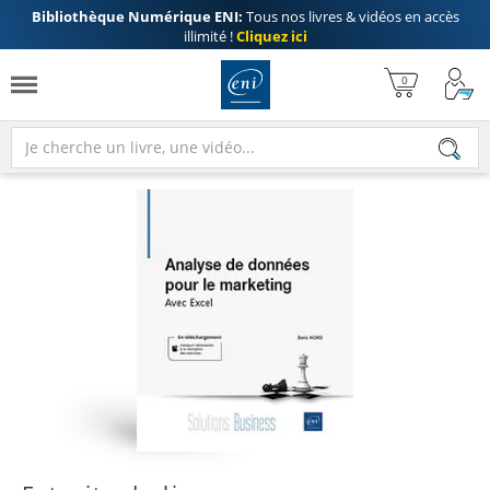
Bibliothèque Numérique ENI:
Tous nos livres & vidéos en accès
illimité !
Cliquez ici