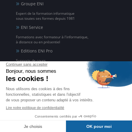
Groupe ENI
Expert de la formation informatique
sous toutes ses formes depuis 1981
ENI Service
Formations avec formateur à l'informatique,
à distance ou en présentiel
Editions ENI Pro
Supports de cours
pour les organismes de formation
ENI elearning
La solution de formation à l'informatique en ligne,
disponible en 5 langues
Certifications ENI
Certifications à l'informatique
éligibles CPF et reconnues par l'État