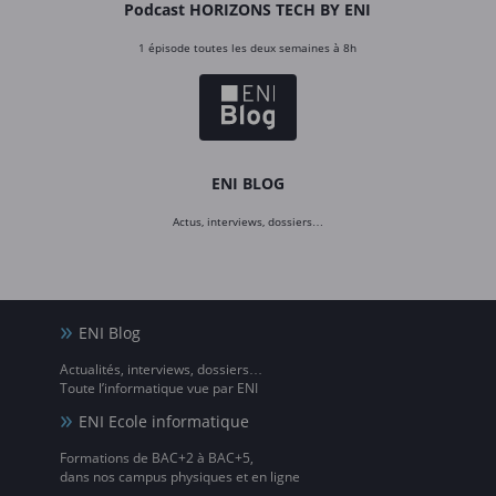
Podcast HORIZONS TECH BY ENI
1 épisode toutes les deux semaines à 8h
ENI BLOG
Actus, interviews, dossiers…
ENI Blog
Actualités, interviews, dossiers…
Toute l’informatique vue par ENI
ENI Ecole informatique
Formations de BAC+2 à BAC+5,
dans nos campus physiques et en ligne