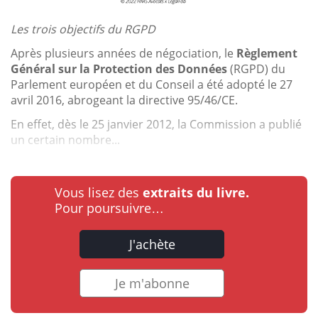
Les trois objectifs du RGPD
Après plusieurs années de négociation, le
Règlement
Général sur la Protection des Données
(RGPD) du
Parlement européen et du Conseil a été adopté le 27
avril 2016, abrogeant la directive 95/46/CE.
En effet, dès le 25 janvier 2012, la Commission a publié
un certain nombre...
Vous lisez des
extraits du livre.
Pour poursuivre…
J'achète
Je m'abonne