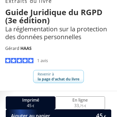
Extraits du livre
Guide Juridique du RGPD
(3e édition)
La réglementation sur la protection
des données personnelles
Gérard
HAAS
1 avis
Revenir à
la page d'achat du livre
Imprimé
En ligne
45
33,
€
75 €
45
Ajouter au panier
€