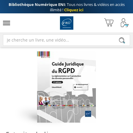
Bibliothèque Numérique ENI:
Tous nos livres & vidéos en accès
illimité !
Cliquez ici