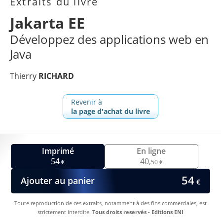
Extraits du livre
Jakarta EE
Développez des applications web en
Java
Thierry
RICHARD
Revenir à
la page d'achat du livre
Imprimé
En ligne
54
40,
€
50 €
54
Ajouter au panier
€
Toute reproduction de ces extraits, notamment à des fins commerciales, est
strictement interdite.
Tous droits reservés - Editions ENI