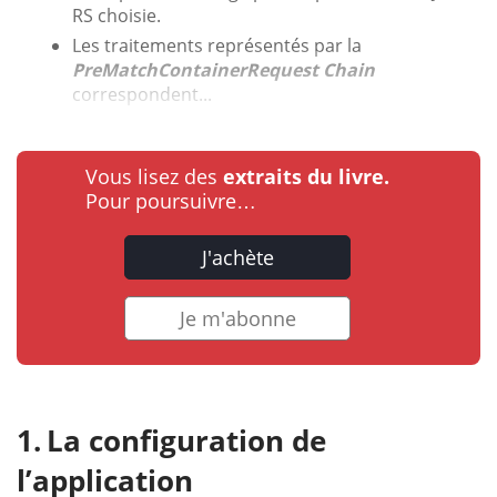
RS choisie.
Les traitements représentés par la
PreMatchContainerRequest Chain
correspondent...
Vous lisez des
extraits du livre.
Pour poursuivre…
J'achète
Je m'abonne
La configuration de
l’application