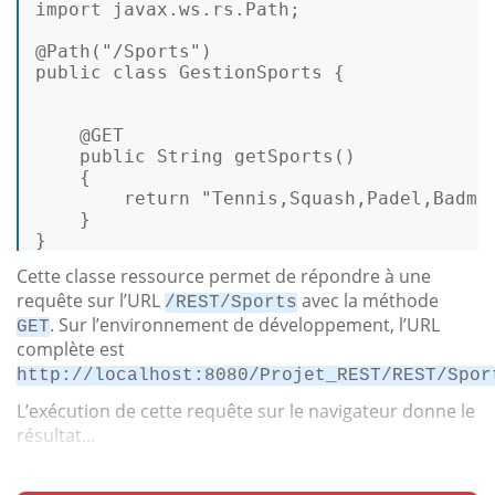
import
 javax.ws.rs.Path; 

@Path(
"/Sports"
)
public
class
GestionSports
 { 

@GET
public
 String getSports() 

    { 

return
"Tennis,Squash,Padel,Badmi
    } 

} 
Cette classe ressource permet de répondre à une
requête sur l’URL
avec la méthode
/REST/Sports
. Sur l’environnement de développement, l’URL
GET
complète est
http://localhost:8080/Projet_REST/REST/Spor
L’exécution de cette requête sur le navigateur donne le
résultat...