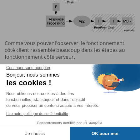
Comme vous pouvez l’observer, le fonctionnement
côté client ressemble beaucoup dans les étapes au
fonctionnement côté serveur.
Il est possible de mettre en place des filtres sur la
requête (avant son envoi) et sur la réponse (après sa
réception) sur les étapes nommées
ClientRequest
Chain
et
ClientResponse Chain
. Le fonctionnement
est identique aux mécanismes présents sur le serveur.
Il faut seulement implémenter les interfaces
jakarta.ws.rs.client. ClientRequestFilter
et
.
jakarta.ws.rs.client.ClientResponseFilter
Table des matières
Les étapes
WriteTo Chain
et
ReadFrom Chain
sont
identiques aux traitements décrits côté serveur. Il est