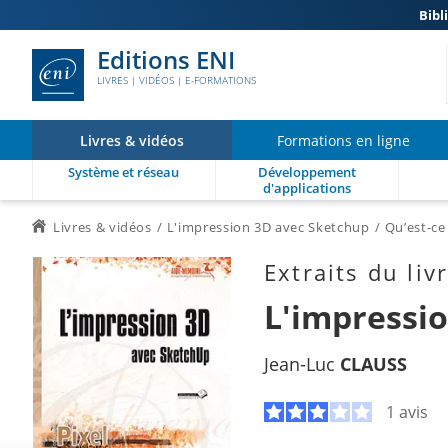
Bibl
Editions ENI
LIVRES | VIDÉOS | E-FORMATIONS
Livres & vidéos
Formations en ligne
Système et réseau
Développement
d'applications
Livres & vidéos
L'impression 3D avec Sketchup
Qu’est-ce
Extraits du liv
L'impressi
Jean-Luc
CLAUSS
1 avis