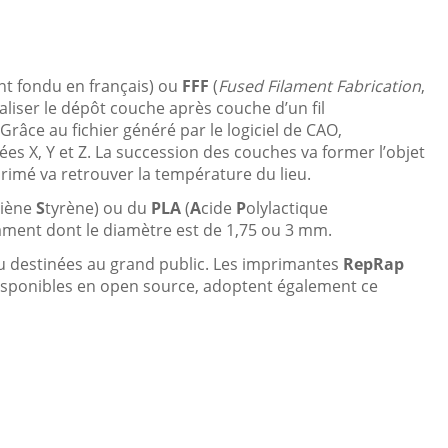
nt fondu en français) ou
FFF
(
Fused Filament Fabrication
,
éaliser le dépôt couche après couche d’un fil
râce au fichier généré par le logiciel de CAO,
es X, Y et Z. La succession des couches va former l’objet
rimé va retrouver la température du lieu.
diène
S
tyrène) ou du
PLA
(
A
cide
P
olylactique
ament dont le diamètre est de 1,75 ou 3 mm.
au destinées au grand public. Les imprimantes
RepRap
 disponibles en open source, adoptent également ce