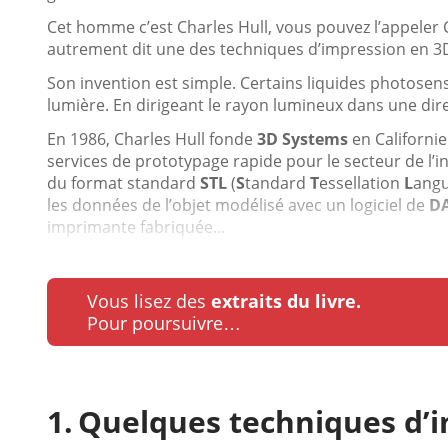
Cet homme c’est Charles Hull, vous pouvez l’appeler Ch
autrement dit une des techniques d’impression en 3
Son invention est simple. Certains liquides photosens
lumière. En dirigeant le rayon lumineux dans une dire
En 1986, Charles Hull fonde
3D Systems
en Californie
services de prototypage rapide pour le secteur de l’
du format standard
STL
(
S
tandard
T
essellation
L
angu
les données de l’objet modélisé avec un logiciel de
D
imprimante fabriquée...
Vous lisez des
extraits du livre.
Pour poursuivre…
Quelques techniques d’