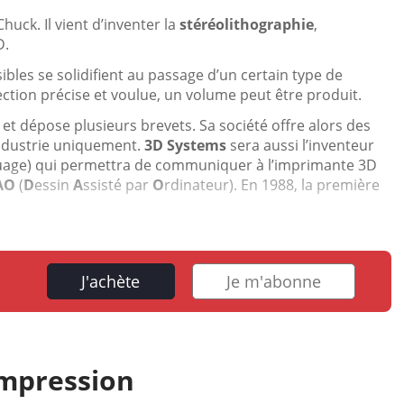
uck. Il vient d’inventer la
stéréolithographie
,
D.
ibles se solidifient au passage d’un certain type de
ction précise et voulue, un volume peut être produit.
 et dépose plusieurs brevets. Sa société offre alors des
industrie uniquement.
3D Systems
sera aussi l’inventeur
age) qui permettra de communiquer à l’imprimante 3D
AO
(
D
essin
A
ssisté par
O
rdinateur). En 1988, la première
J'achète
Je m'abonne
impression