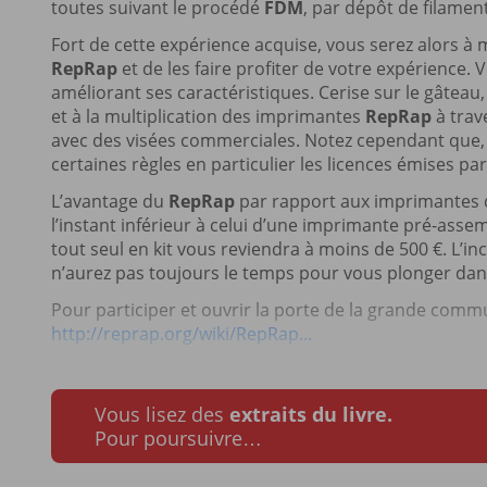
toutes suivant le procédé
FDM
, par dépôt de filamen
Fort de cette expérience acquise, vous serez alors 
RepRap
et de les faire profiter de votre expérience.
améliorant ses caractéristiques. Cerise sur le gâte
et à la multiplication des imprimantes
RepRap
à trav
avec des visées commerciales. Notez cependant que, 
certaines règles en particulier les licences émises par
L’avantage du
RepRap
par rapport aux imprimantes d
l’instant inférieur à celui d’une imprimante pré-as
tout seul en kit vous reviendra à moins de 500 €. L’i
n’aurez pas toujours le temps pour vous plonger dans
Pour participer et ouvrir la porte de la grande com
http://reprap.org/wiki/RepRap...
Vous lisez des
extraits du livre.
Pour poursuivre…