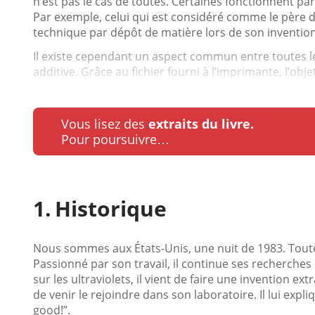
n’est pas le cas de toutes. Certaines fonctionnent pa
Par exemple, celui qui est considéré comme le père de 
technique par dépôt de matière lors de son invention
Il existe cependant un aspect commun entre toutes le
additive. Grâce au fichier fourni à l’imprimante, l’objet
Vous lisez des
extraits du livre.
Pour poursuivre…
Historique
Nous sommes aux États-Unis, une nuit de 1983. Toute 
Passionné par son travail, il continue ses recherches la
sur les ultraviolets, il vient de faire une invention 
de venir le rejoindre dans son laboratoire. Il lui expli
good!”.