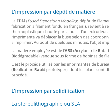
L’impression par dépôt de matière
La
FDM
(
Fused Deposition Modeling
, dépôt de filame
fabrication à filament fondu en français ), revient à r
thermoplastique chauffé par la buse d’un extrudeur. G
l’imprimante va déplacer la buse selon des coordonné
à imprimer. Au bout de quelques minutes, l’objet imp
La matière employée est de l’
ABS
(
A
crylonitrile
B
uta
B
iodégradable) vendue sous forme de bobines de fil
C’est le procédé utilisé par les imprimantes de bure
(
Re
plication
Rap
id prototyper), dont les plans sont
procédé.
L’impression par solidification
La stéréolithographie ou SLA