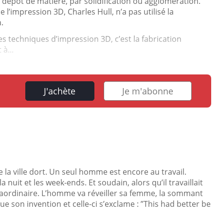
r dépôt de matière, par solidification ou agglomération.
l’impression 3D, Charles Hull, n’a pas utilisé la
.
s techniques d’impression 3D, c’est la fabrication
 à...
J'achète
Je m'abonne
la ville dort. Un seul homme est encore au travail.
 nuit et les week-ends. Et soudain, alors qu’il travaillait
extraordinaire. L’homme va réveiller sa femme, la sommant
que son invention et celle-ci s’exclame : ”This had better be