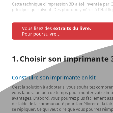
Cette technique d’impression 3D a été inventée par C
principes qui suivent. Des photopolymères à l’état li
Vous lisez des
extraits du livre.
Pour poursuivre…
Choisir son imprimante 
Construire son imprimante en kit
C’est la solution à adopter si vous souhaitez compr
vous faudra un peu de temps pour monter votre impr
avantages. D’abord, vous pourrez plus facilement ass
de l’aide de la communauté pour l’améliorer et la fai
se répliquer. Ce qui veut dire que vous pourrez réim