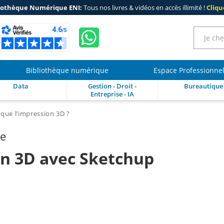
iothèque Numérique ENI:
Tous nos livres & vidéos en accès illimité !
Clique
Bibliothèque numérique
Espace Professionne
Data
Gestion - Droit -
Bureautique
Entreprise - IA
 que l’impression 3D ?
re
on 3D avec Sketchup