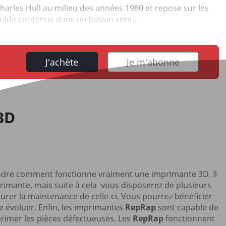
harles Hull au milieu des années 1980 et repose sur les
quide contenus dans un bassin sont...
J'achète
Je m'abonne
3D
endre comment fonctionne vraiment une imprimante 3D. Il
imante, mais suite à cela vous disposerez de plusieurs
urer la maintenance de celle-ci. Vous pourrez bénéficier
re évoluer. Enfin, les imprimantes
RepRap
sont capable de
primer les pièces défectueuses. Les
RepRap
fonctionnent