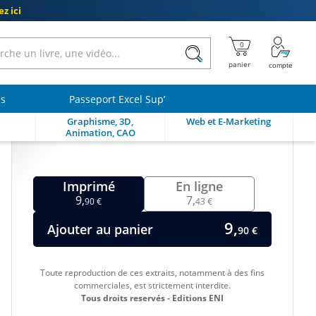
z ici
ls
Passeport Excel Sup’
Graphisme, 3D,
Web et E-Marketing
Animation, CAO
Imprimé
En ligne
9,
7,
90 €
43 €
9,
Ajouter au panier
90 €
Toute reproduction de ces extraits, notamment à des fins
commerciales, est strictement interdite.
Tous droits reservés - Editions ENI