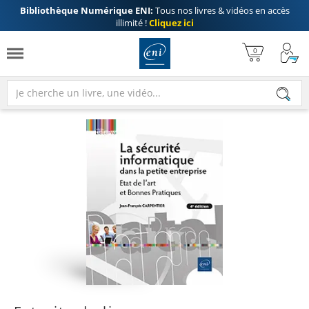
Bibliothèque Numérique ENI:
Tous nos livres & vidéos en accès
illimité !
Cliquez ici