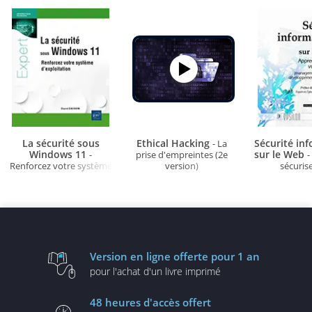
La sécurité sous
Ethical Hacking
Sécurité in
- La
Windows 11
sur le Web
-
prise d'empreintes (2e
-
Renforcez votre système
version)
sécuris
d'exploitation
applica
(manage
cyberséc
développe
opérati
Version en ligne
offerte pour 1 an
pour l'achat d'un
livre imprimé
48 heures
d'accès offert