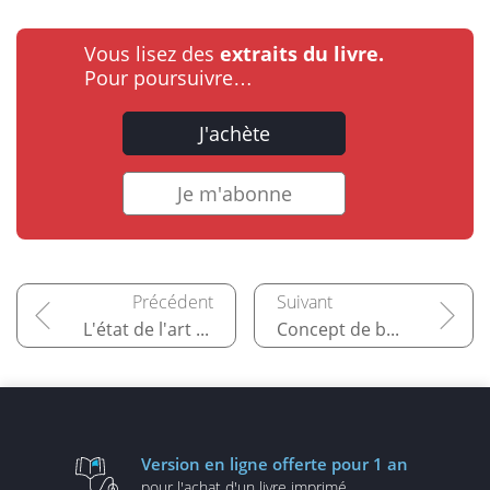
Vous lisez des
extraits du livre.
Pour poursuivre…
J'achète
Je m'abonne
L'état de l'art du cloud
Concept de base d'OpenStack
Version en ligne
offerte pour 1 an
pour l'achat d'un
livre imprimé