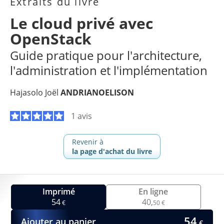
Extraits du livre
Le cloud privé avec
OpenStack
Guide pratique pour l'architecture,
l'administration et l'implémentation
Hajasolo Joël
ANDRIANOELISON
1 avis
Revenir à
la page d'achat du livre
Imprimé
En ligne
54
40,
€
50 €
54
Ajouter au panier
€