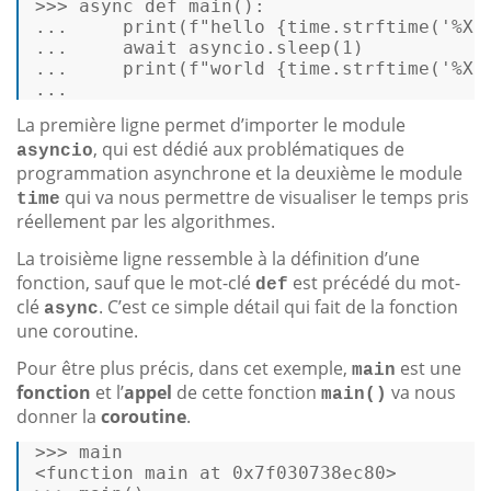
>>> 
async
def
main
(): 

...     
print
(
f"hello 
{time.strftime(
'%X'
...     
await
 asyncio.sleep(
1
) 

...     
print
(
f"world 
{time.strftime(
'%X'
... 
La première ligne permet d’importer le module
, qui est dédié aux problématiques de
asyncio
programmation asynchrone et la deuxième le module
qui va nous permettre de visualiser le temps pris
time
réellement par les algorithmes.
La troisième ligne ressemble à la définition d’une
fonction, sauf que le mot-clé
est précédé du mot-
def
clé
. C’est ce simple détail qui fait de la fonction
async
une coroutine.
Pour être plus précis, dans cet exemple,
est une
main
fonction
et l’
appel
de cette fonction
va nous
main()
donner la
coroutine
.
>>> 
main
<function 
main
 at 
0
x7f030738ec80> 
