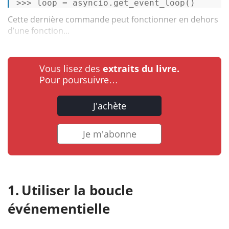
>>>
loop = asyncio.get_event_loop() 
Cette dernière commande peut fonctionner en dehors
d’une fonction...
Vous lisez des
extraits du livre.
Pour poursuivre…
J'achète
Je m'abonne
Utiliser la boucle
événementielle