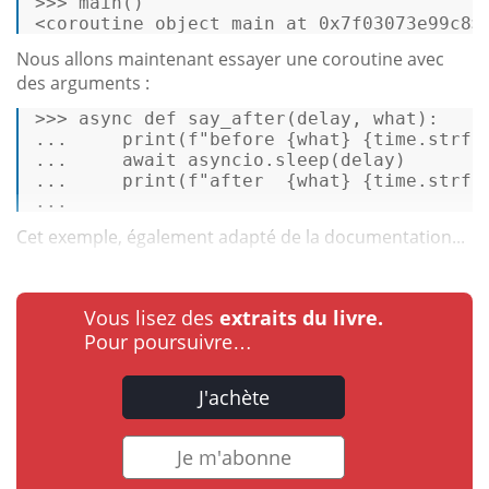
>>> 
main
() 

<coroutine 
object
main
 at 
0
x7f03073e99c8>
Nous allons maintenant essayer une coroutine avec
des arguments :
>>> 
async
def
say_after
(
delay, what
): 

...     
print
(
f"before 
{what}
{time.strft
...     
await
 asyncio.sleep(delay) 

...     
print
(
f"after  
{what}
{time.strft
... 
Cet exemple, également adapté de la documentation...
Vous lisez des
extraits du livre.
Pour poursuivre…
J'achète
Je m'abonne