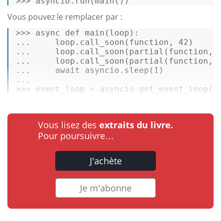
>>> asyncio.run(main()) 
Vous pouvez le remplacer par :
>>> 
async
 def main(
loop
): 

...     
loop
.call_soon(
function
, 
42
) 

...     
loop
.call_soon(
partial
(
function
, 
...     
loop
.call_soon(
partial
(
function
, 
...     
await
 asyncio.sleep(
1
) 

...  

>>> event_loop = asyncio.get_event_loop()
Vous lisez des
extraits du livre.
Pour poursuivre…
J'achète
Je m'abonne