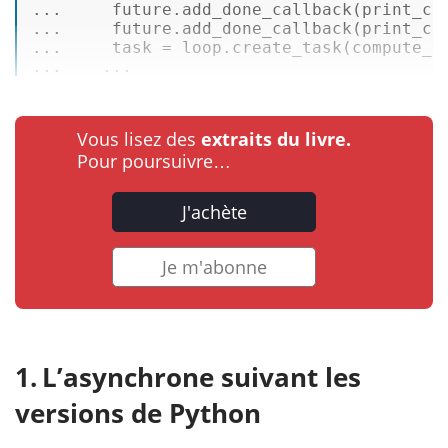
...     future.
add_done_callback
(print_cal
...     future.
add_done_callback
(print_cal
...     task = loop.
create_task
(
compute_v
...    ...
Vous lisez des
extraits du livre.
Pour poursuivre…
J'achète
Je m'abonne
L’asynchrone suivant les
versions de Python