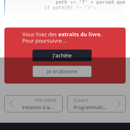
                path += 
'?'
 + parsed.query
if
 path[
0
] != 
'/'
:   

            ...
Vous lisez des
extraits du livre.
Pour poursuivre…
J'achète
Je m'abonne
Initiation à la programmation concurrente
Programmation asynchrone : avancée