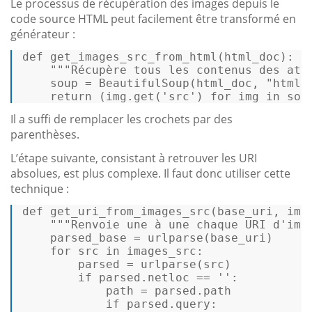
Le processus de récupération des images depuis le
code source HTML peut facilement être transformé en
générateur :
def
get_images_src_from_html
(
html_doc
):   
"""Récupère tous les contenus des att
    soup = BeautifulSoup(html_doc, 
"html.
return
 (img.get(
'src'
) 
for
 img 
in
 sou
Il a suffi de remplacer les crochets par des
parenthèses.
L’étape suivante, consistant à retrouver les URI
absolues, est plus complexe. Il faut donc utiliser cette
technique :
def
get_uri_from_images_src
(
base_uri, ima
"""Renvoie une à une chaque URI d'ima
    parsed_base = urlparse(base_uri)   

for
 src 
in
 images_src:   

        parsed = urlparse(src)   

if
 parsed.netloc == 
''
:   

            path = parsed.path   

if
 parsed.query:   
