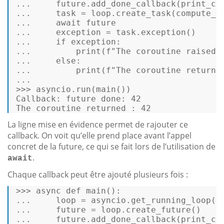
...     future.
add_done_callback
(print_cal
...     task = loop.
create_task
(
compute_v
...     await future 

...     exception = task.
exception
() 

...     if exception: 

...         
print
(f
"The coroutine raised 
...     else: 

...         
print
(f
"The coroutine returne
...  

>>> asyncio.
run
(
main
()) 

Callback: future done: 
42
The coroutine returned : 
42
La ligne mise en évidence permet de rajouter ce
callback. On voit qu’elle prend place avant l’appel
concret de la future, ce qui se fait lors de l’utilisation de
.
await
Chaque callback peut être ajouté plusieurs fois :
>>> async def 
main
(): 

...     loop = asyncio.
get_running_loop
() 
...     future = loop.
create_future
() 

...     future.
add_done_callback
(print_cal