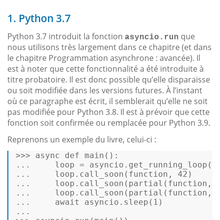
1. Python 3.7
Python 3.7 introduit la fonction
que
asyncio.run
nous utilisons très largement dans ce chapitre (et dans
le chapitre Programmation asynchrone : avancée). Il
est à noter que cette fonctionnalité a été introduite à
titre probatoire. Il est donc possible qu’elle disparaisse
ou soit modifiée dans les versions futures. À l’instant
où ce paragraphe est écrit, il semblerait qu’elle ne soit
pas modifiée pour Python 3.8. Il est à prévoir que cette
fonction soit confirmée ou remplacée pour Python 3.9.
Reprenons un exemple du livre, celui-ci :
>>> 
async
 def main(): 

...     
loop
 = asyncio.get_running_loop() 
...     
loop
.call_soon(
function
, 
42
) 

...     
loop
.call_soon(
partial
(
function
, 
...     
loop
.call_soon(
partial
(
function
, 
...     
await
 asyncio.sleep(
1
) 

...  
