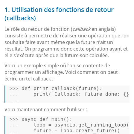
1. Utilisation des fonctions de retour
(callbacks)
Le rôle du retour de fonction (
callback
en anglais)
consiste à permettre de réaliser une opération que l’on
souhaite faire avant même que la future n’ait un
résultat. On programme donc cette opération avant et
elle s’exécute après que la future soit calculée.
Voici un exemple simple où l’on se contente de
programmer un affichage. Voici comment on peut
écrire un tel callback :
>>> 
def
print_callback
(
future
): 

...     
print
(
'Callback: future done: {}'
... 
Voici maintenant comment l’utiliser :
>>> async def 
main
(): 

...     loop = asyncio.
get_running_loop
() 
...     future = loop.
create_future
()  
