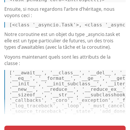
Ensuite, si nous regardons l’arbre d’héritage, nous
voyons ceci :
[<
class
'_asyncio.Task'
>, <
class
'_asynci
Notre coroutine est un objet du type _asyncio.task et
elle est un type particulier de futures, un des trois
types d’awaitables (avec la tâche et la coroutine).
Voyons maintenant quels sont les attributs de la
classe :
[
'__await__'
, 
'__class__'
, 
'__del__'
, 
'__
'__eq__'
, 
'__format__'
, 
'__ge__'
, 
'__geta
'__init__'
, 
'__init_subclass__'
, 
'__iter_
'__new__'
, 
'__reduce__'
, 
'__reduce_ex__'
,
'__sizeof__'
, 
'__str__'
, 
'__subclasshook_
'_callbacks'
, 
'_coro'
, 
'_exception'
, 
'_fu
'_log_traceback'
, 
'_loop'
, 
'_must_cancel'
'_source_traceback'
, 
'_state'
, 
'add_done_