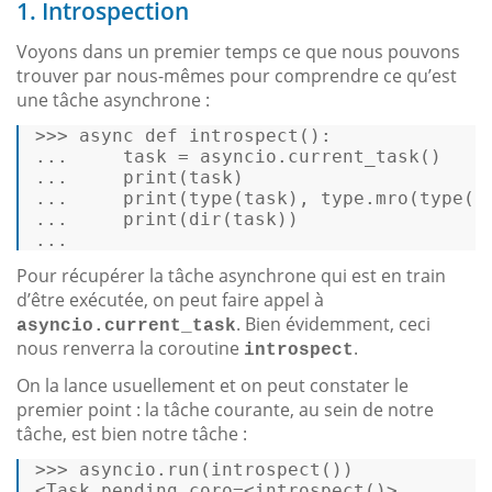
1. Introspection
Voyons dans un premier temps ce que nous pouvons
trouver par nous-mêmes pour comprendre ce qu’est
une tâche asynchrone :
>>> 
async
def
introspect
(): 

...     task = asyncio.current_task() 

...     
print
(task) 

...     
print
(
type
(task), 
type
.mro(
type
(t
...     
print
(
dir
... 
Pour récupérer la tâche asynchrone qui est en train
d’être exécutée, on peut faire appel à
. Bien évidemment, ceci
asyncio.current_task
nous renverra la coroutine
.
introspect
On la lance usuellement et on peut constater le
premier point : la tâche courante, au sein de notre
tâche, est bien notre tâche :
>>>
asyncio.run(introspect()) 
<Task pending coro=<introspect()> 