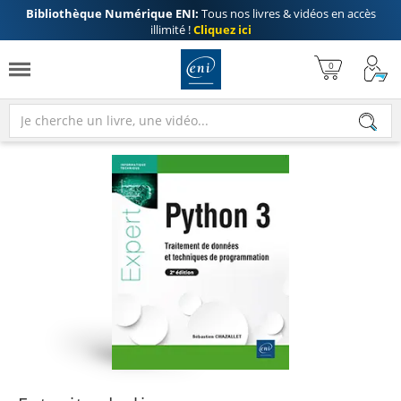
Bibliothèque Numérique ENI:
Tous nos livres & vidéos en accès
illimité !
Cliquez ici