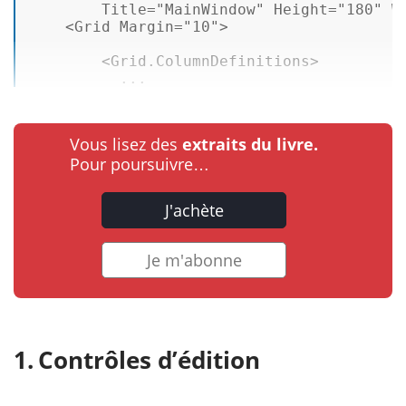
Title
=
"MainWindow"
Height
=
"180"
W
<
Grid
Margin
=
"10"
>
<
Grid.ColumnDefinitions
>
          ...
Vous lisez des
extraits du livre.
Pour poursuivre…
J'achète
Je m'abonne
Contrôles d’édition