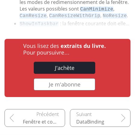
les modes de redimensionnement de la fenêtre.
Les valeurs possibles sont
,
CanMinimize
,
,
.
CanResize
CanResizeWithGrip
NoResize
: la fenêtre courante doit-elle...
ShowInTaskbar
Vous lisez des
extraits du livre.
Pour poursuivre…
J'achète
Je m'abonne
Fenêtre et contrôles de disposition
DataBinding