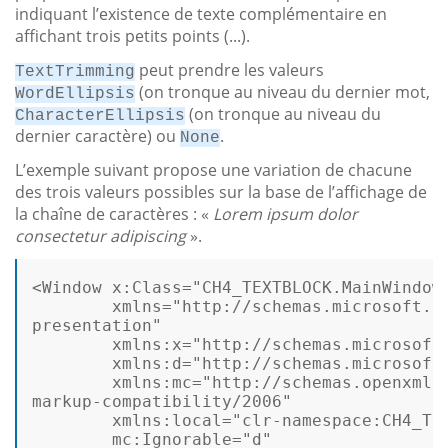
indiquant l’existence de texte complémentaire en
affichant trois petits points (...).
peut prendre les valeurs
TextTrimming
(on tronque au niveau du dernier mot,
WordEllipsis
(on tronque au niveau du
CharacterEllipsis
dernier caractère) ou
.
None
L’exemple suivant propose une variation de chacune
des trois valeurs possibles sur la base de l’affichage de
la chaîne de caractères : «
Lorem ipsum dolor
consectetur adipiscing
».
<
Window
x:Class
=
"CH4_TEXTBLOCK.MainWindow
xmlns
=
"http://schemas.microsoft.co
presentation"
xmlns:x
=
"http://schemas.microsoft
xmlns:d
=
"http://schemas.microsoft
xmlns:mc
=
"http://schemas.openxmlfo
markup-compatibility/2006"
xmlns:local
=
"clr-namespace:CH4_TE
mc:Ignorable
=
"d"