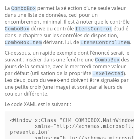
La
permet la sélection d’une seule valeur
ComboBox
dans une liste de données, ceci pour un
encombrement minimal. Il est à noter que le contrôle
dérive du contrôle
étudié
ComboBox
ItemsControl
dans le chapitre sur les contrôles de disposition,
dérivant, lui, de
.
ComboBoxItem
ItemsControlItem
Ci-dessous, un rapide exemple dont l’énoncé serait le
suivant : insérer dans une fenêtre une
des
ComboBox
jours de la semaine, avec le mercredi comme valeur
par défaut (utilisation de la propriété
).
IsSelected
Les deux jours du week-end doivent être signalés par
une petite croix (une image) et sont par ailleurs de
couleur différente.
Le code XAML est le suivant :
<
Window
x:Class
=
"CH4_COMBOBOX.MainWindow"
xmlns
=
"http://schemas.microsoft.co
presentation"
xmlns:x
=
"http://schemas.microsoft