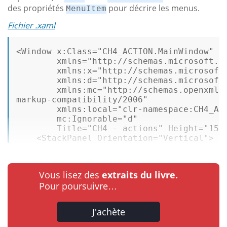
des propriétés
pour décrire les menus.
MenuItem
Fichier .xaml
<
Window
x:Class
=
"CH4_ACTION.MainWindow"
xmlns
=
"http://schemas.microsoft.c
xmlns:x
=
"http://schemas.microsoft
xmlns:d
=
"http://schemas.microsoft
xmlns:mc
=
"http://schemas.openxmlfo
markup-compatibility/2006"
xmlns:local
=
"clr-namespace:CH4_AC
mc:Ignorable
=
"d"
Title
=
"CH4 - actions"
Height
=
"150
<
StackPanel
Orientation
=
"Vertical"
>
 .
Vous lisez des
extraits du livre.
Pour poursuivre…
J'achète