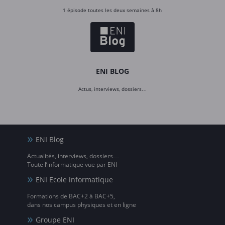
1 épisode toutes les deux semaines à 8h
ENI BLOG
Actus, interviews, dossiers…
ENI Blog
Actualités, interviews, dossiers…
Toute l’informatique vue par ENI
ENI Ecole informatique
Formations de BAC+2 à BAC+5,
dans nos campus physiques et en ligne
Groupe ENI