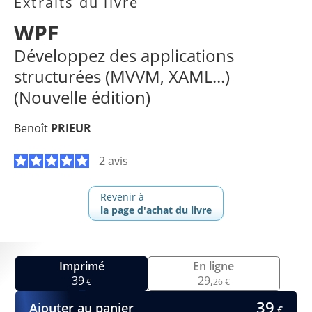
Extraits du livre
WPF
Développez des applications
structurées (MVVM, XAML...)
(Nouvelle édition)
Benoît
PRIEUR
2 avis
Revenir à
la page d'achat du livre
Imprimé
En ligne
39
29,
€
26 €
39
Ajouter au panier
€