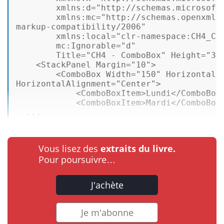
xmlns:d
=
"http://schemas.microsoft
xmlns:mc
=
"http://schemas.openxmlfo
markup-compatibility/2006"
xmlns:local
=
"clr-namespace:CH4_CO
mc:Ignorable
=
"d"
Title
=
"CH4 - ComboBox"
Height
=
"35
<
StackPanel
Margin
=
"10"
>
<
ComboBox
Width
=
"150"
HorizontalC
HorizontalAlignment
=
"Center"
>
<
ComboBoxItem
>
Lundi
</
ComboBox
<
ComboBoxItem
>
Mardi
</
ComboBox
  ...
Vous lisez des
extraits du livre.
Pour poursuivre…
J'achète
Je m'abonne