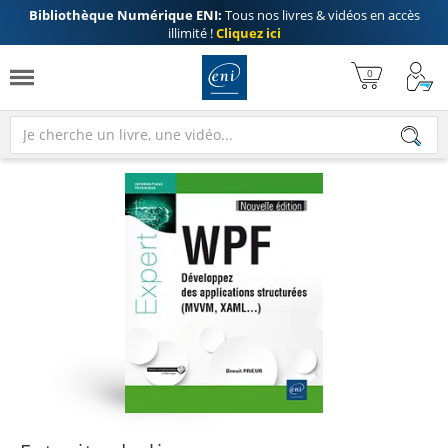
Bibliothèque Numérique ENI:
Tous nos livres & vidéos en accès
illimité !
Cliquez ici