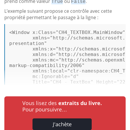
prend comme valeur
ou
.
True
False
L’exemple suivant propose ce contrôle avec cette
propriété permettant le passage à la ligne :
<
Window
 x:Class
=
"CH4_TEXTBOX.MainWindow" 

        xmlns
=
"http://schemas.microsoft.co
presentation" 

        xmlns:x
=
"http://schemas.microsoft.
        xmlns:d
=
"http://schemas.microsoft.
        xmlns:mc
=
"http://schemas.openxmlfo
markup-compatibility/2006" 

        xmlns:
local
=
"clr-namespace:CH4_TEX
        mc:Ignorable
=
"d" 

        Title
=
"CH4 - TextBox" Height
=
"220
Vous lisez des
extraits du livre.
Pour poursuivre…
J'achète