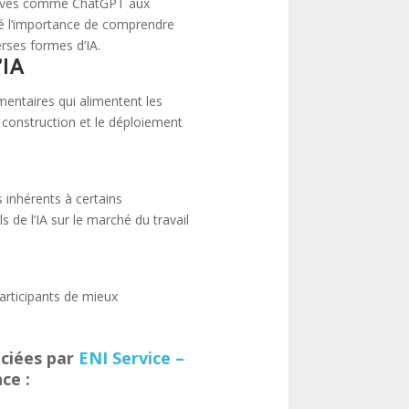
ratives comme ChatGPT aux
né l’importance de comprendre
erses formes d’IA.
’IA
entaires qui alimentent les
a construction et le déploiement
 inhérents à certains
 de l’IA sur le marché du travail
participants de mieux
ociées par
ENI Service –
ce :