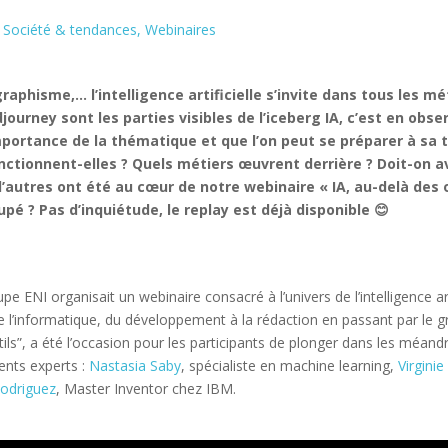
,
Société & tendances
,
Webinaires
phisme,… l’intelligence artificielle s’invite dans tous les mé
journey sont les parties visibles de l’iceberg IA, c’est en obs
portance de la thématique et que l’on peut se préparer à sa t
ctionnent-elles ? Quels métiers œuvrent derrière ? Doit-on avo
autres ont été au cœur de notre webinaire « IA, au-delà des ou
upé ? Pas d’inquiétude, le replay est déjà disponible
😊
e ENI organisait un webinaire consacré à l’univers de l’intelligence art
 de l’informatique, du développement à la rédaction en passant par le
outils”, a été l’occasion pour les participants de plonger dans les méan
nents experts :
Nastasia Saby
, spécialiste en machine learning,
Virgini
Rodriguez
, Master Inventor chez IBM.