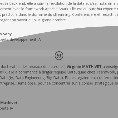
use back-end, elle a suivi la révolution de la data et s’est notamment
ement avec le framework Apache Spark. Elle est aujourd’hui experte 
prédictifs dans le domaine du streaming. Conférencière et rédactrice d
tager son savoir au plus grand nombre.
a Saby
perte développement IA
 doctorat sur les réseaux de neurones,
Virginie MATHIVET
a enseign
2017, elle a commencé à diriger l’équipe DataSquad chez TeamWork, 
ata (IA, Data Engineering, Big Data). Elle est également conférencièr
ntreprise, Hemelopse, pour se concentrer sur le conseil stratégique e
e Mathivet
perte IA