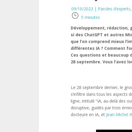
09/10/2023
|
Paroles d’experts
5
minutes
Développement, rédaction, gra
si des ChatGPT et autres Mid
que l’on comprend mieux l’im
différentes IA ? Comment fon
Ces questions et beaucoup d’
28 septembre. Vous l’avez lo
Le 28 septembre dernier, le group
s’infiltre dans tous les aspects
ligne, intitulé “IA, au-delà des 
disruptive, guidés par trois émi
docteure en IA, et
Jean-Michel 