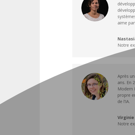
développe
développ
systèmes 
aime par
Nastasi
Notre ex
Après un
ans. En 
Modern D
propre e
de l’IA.
Virgini
Notre ex