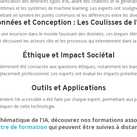
arification des différents types d’IA, allant des chatbots et IA géné
orithmes et les systèmes de machine learning. Les experts ont soulig
 mettant en lumière les points communs et les différences entre les div
nnées et Conception : Les Coulisses de l
 une incursion dans le monde fascinant des données, ces briques élém
t découvert les acteurs clés et les processus qui interviennent dans l
Éthique et Impact Sociétal
videmment été consacrée aux questions éthiques, notamment les biais
placement professionnel. Les experts ont évalué les impacts potentiels
Outils et Applications
 rendent l’IA accessible a été faite par chaque expert, permettant aux 
tiques de cette technologie.
 thématique de l’IA, découvrez nos formations ass
tre de formation
qui peuvent être suivies à distan