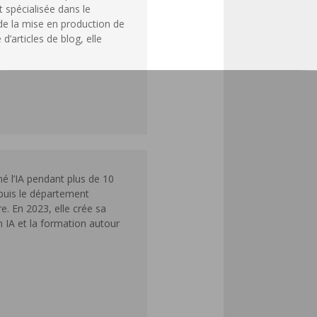
 spécialisée dans le
de la mise en production de
’articles de blog, elle
é l’IA pendant plus de 10
puis le département
e. En 2023, elle crée sa
n IA et la formation autour