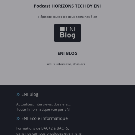
Podcast HORIZONS TECH BY ENI
1 épisode toutes les deux semaines à 8h
ENI BLOG
Actus, interviews, dossiers…
ENI Blog
Actualités, interviews, dossiers…
Toute l’informatique vue par ENI
ENI Ecole informatique
Formations de BAC+2 à BAC+5,
dans nos campus physiques et en ligne