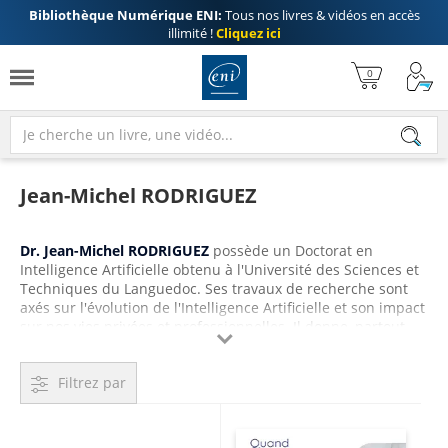
Bibliothèque Numérique ENI:
Tous nos livres & vidéos en accès
illimité !
Cliquez ici
Jean-Michel RODRIGUEZ
Dr. Jean-Michel RODRIGUEZ
possède un Doctorat en
Intelligence Artificielle obtenu à l'Université des Sciences et
Techniques du Languedoc. Ses travaux de recherche sont
axés sur l'évolution de l'Intelligence Artificielle et son impact
sur nos vies privées et professionnelles. Il donne, partout

dans le monde, de nombreuses conférences sur le sujet.
Il a été directeur chez IBM où il a dirigé une équipe
Filtrez par
internationale de développement ; l'innovation est au centre
de ses activités et ayant déposé de nombreux brevets, il est
devenu Master Inventor chez IBM.