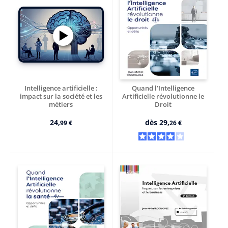
Il enseigne également à l'université UTT de Montpellier et
au CNAM de Montpellier dans des domaines aussi variés
que l'intelligence artificielle, les architectures de systèmes,
les systèmes d'exploitation, le commerce électronique et les
systèmes et applications distribués.
Intelligence artificielle :
Quand l’Intelligence
impact sur la société et les
Artificielle révolutionne le
métiers
Droit
L’IA va-t-elle remplacer
Opportunités et défis
l’humain ?
24,
dès
29,
99 €
26 €