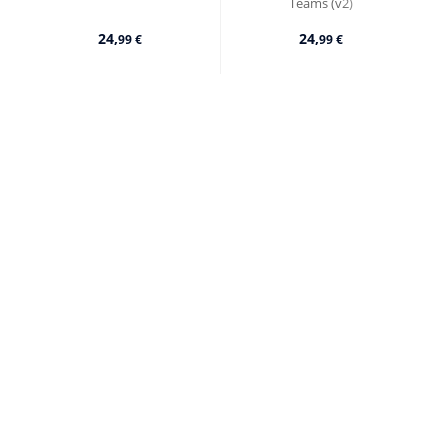
Teams (v2)
24,
24,
99 €
99 €