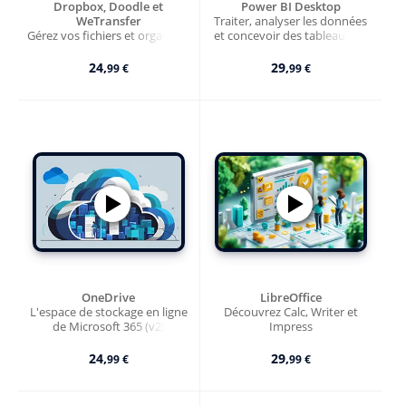
Dropbox, Doodle et
Power BI Desktop
WeTransfer
Traiter, analyser les données
Gérez vos fichiers et organisez
et concevoir des tableaux de
vos rendez-vous en ligne
bord au quotidien
24,
29,
99 €
99 €
OneDrive
LibreOffice
L'espace de stockage en ligne
Découvrez Calc, Writer et
de Microsoft 365 (v2)
Impress
24,
29,
99 €
99 €