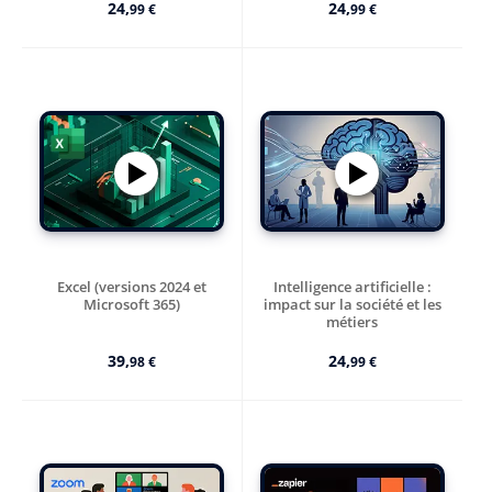
24,
24,
99 €
99 €
Excel (versions 2024 et
Intelligence artificielle :
Microsoft 365)
impact sur la société et les
métiers
L’IA va-t-elle remplacer
l’humain ?
39,
24,
98 €
99 €