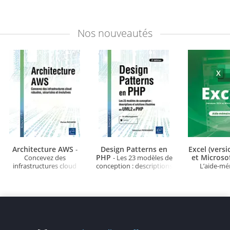
Nos
nouveautés
Architecture AWS
Design Patterns en
Excel (vers
-
PHP
et Microso
Concevez des
- Les 23 modèles de
infrastructures cloud
conception : descriptions
L’aide-m
robustes, sécurisées et
et solutions illustrées en
évolutives
UML2 et PHP (3e édition)