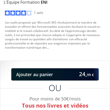
L'Équipe Formation
ENI
1 avis
Les outils proposés par Microsoft 365 révolutionnent la manière de
travailler et offrent des fonctionnalités avancées facilitant le travail en
mobilité et le travail collaboratif. Au-delà de l’apprentissage desdits
outils, il est primordial que chacun adopte et s’approprie de nouveaux
usages de travail au quotidien afin d’améliorer son efficacité
professionnelle et de répondre aux exigences imposées par la
transformation numérique des...
24,
Ajouter
au panier
99 €
OU
Pour moins de 50€/mois
Tous nos livres et vidéos