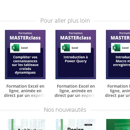
Pour aller plus loin
Formation Excel en
Formation Excel en
Formation 
ligne, animée en
ligne, animée en
ligne, an
direct par un expert
direct par un expert
direct par u
-
-
Compléter vos
Introduction à Power
Introductio
connaissances sur les
Query - avec support de
mode enregis
Nos
nouveautés
tableaux croisés
cours & attestation de
avec support 
dynamiques
suivi fournis
attestation 
fourn