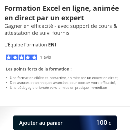
Formation Excel en ligne, animée
en direct par un expert
Gagner en efficacité - avec support de cours &
attestation de suivi fournis
L'Équipe Formation
ENI
1 avis
Les points forts de la formation :
Une f
ormation
ciblée
et
interactive
,
animée
par
un
expert
en
direct,
Des
astuces
et
techniques
avancées
pour
booster
votre
efficacité,
Un
e pédagogie
orientée
vers
la
mise
en
pratique
immédiate
100
Ajouter
au panier
€