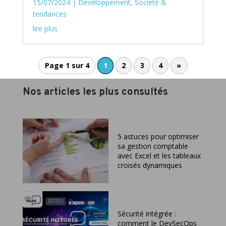
15/07/2024
|
Développement
,
Société &
tendances
lire plus
Page 1 sur 4
1
2
3
4
»
Nos articles les plus consultés
5 astuces pour optimiser
sa gestion comptable
avec Excel et les tableaux
croisés dynamiques
Sécurité intégrée :
comment le DevSecOps