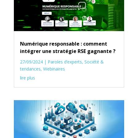
Numérique responsable : comment
intégrer une stratégie RSE gagnante ?
27/09/2024
|
Paroles d’experts
,
Société &
tendances
,
Webinaires
lire plus