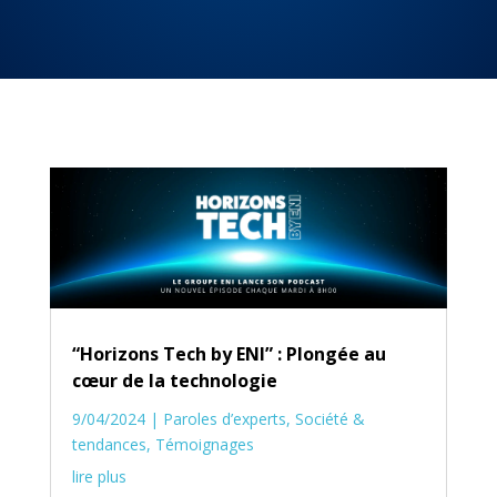
“Horizons Tech by ENI” : Plongée au
cœur de la technologie
9/04/2024
|
Paroles d’experts
,
Société &
tendances
,
Témoignages
lire plus