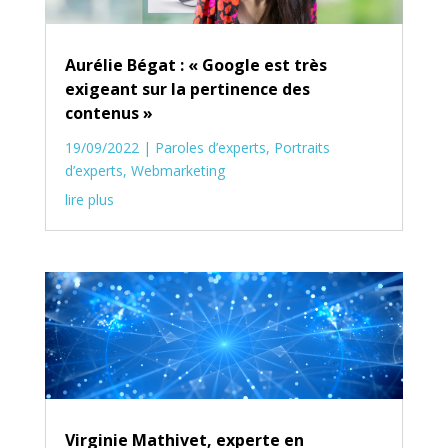
Aurélie Bégat : « Google est très
exigeant sur la pertinence des
contenus »
19/09/2022
|
Paroles d’experts
,
Portraits
d’experts
,
Webmarketing
lire plus
Virginie Mathivet, experte en