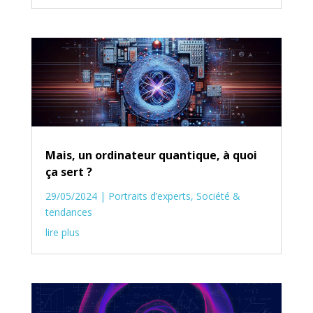
Mais, un ordinateur quantique, à quoi
ça sert ?
29/05/2024
|
Portraits d’experts
,
Société &
tendances
lire plus